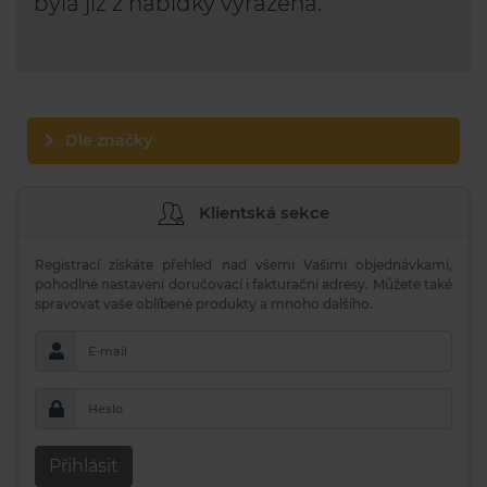
byla již z nabídky vyřazena.
Dle značky
Klientská sekce
Registrací získáte přehled nad všemi Vašimi objednávkami,
pohodlné nastavení doručovací i fakturační adresy. Můžete také
spravovat vaše oblíbené produkty a mnoho dalšího.
E-mail
Heslo
Přihlásit