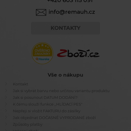
+420 603 115 091
info@remauh.cz
KONTAKTY
Vše o nákupu
Kontakt
Jak si vybrat barvu nebo určitou variantu produktu
Jak si posunout DATUM DODÁNÍ?
K čemu slouží funkce ,,HLÍDACÍ PES"
Nepřeji si vložit FAKTURU do zásilky
Jak objednat DOČASNĚ VYPRODANÉ zboží
Způsoby platby