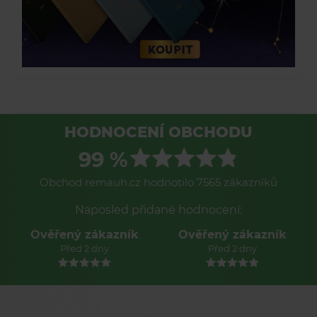
HODNOCENÍ OBCHODU
99 %
Obchod remauh.cz hodnotilo 7565 zákazníků
Naposled přidané hodnocení:
Ověřený zákazník
Ověřený zákazník
Před 2 dny
Před 2 dny