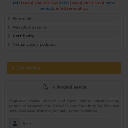
tel.:
(+420) 774 673 334
nebo
(+420) 603 115 091
nebo
e-mail.:
info@remauh.cz
Formuláře
Návody a postupy
Certifikáty
Aktualizace a podpora
Dle značky
Klientská sekce
Registrací získáte přehled nad všemi Vašimi objednávkami,
pohodlné nastavení doručovací i fakturační adresy. Můžete také
spravovat vaše oblíbené produkty a mnoho dalšího.
E-mail