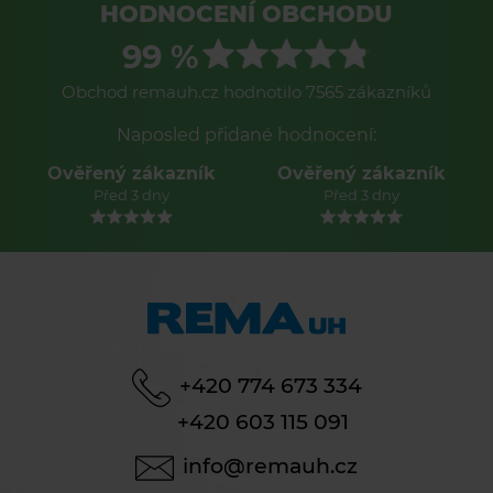
HODNOCENÍ OBCHODU
99 %
Obchod remauh.cz hodnotilo 7565 zákazníků
Naposled přidané hodnocení:
Ověřený zákazník
Ověřený zákazník
Před 3 dny
Před 3 dny
+420 774 673 334
+420 603 115 091
info@remauh.cz