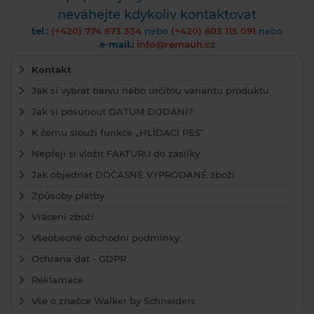
neváhejte kdykoliv kontaktovat
tel.:
(+420) 774 673 334
nebo
(+420) 603 115 091
nebo
e-mail.:
info@remauh.cz
Kontakt
Jak si vybrat barvu nebo určitou variantu produktu
Jak si posunout DATUM DODÁNÍ?
K čemu slouží funkce ,,HLÍDACÍ PES"
Nepřeji si vložit FAKTURU do zásilky
Jak objednat DOČASNĚ VYPRODANÉ zboží
Způsoby platby
Vrácení zboží
Všeobecné obchodní podmínky
Ochrana dat - GDPR
Reklamace
Vše o značce Walker by Schneiders