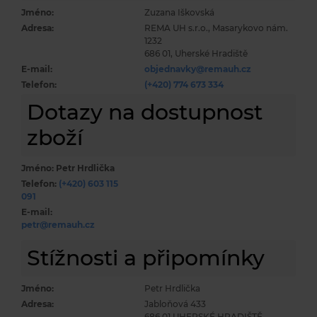
Jméno:
Zuzana Iškovská
Adresa:
REMA UH s.r.o., Masarykovo nám.
1232
686 01, Uherské Hradiště
E-mail:
objednavky@remauh.cz
Telefon:
(+420) 774 673 334
Dotazy na dostupnost
zboží
Jméno:
Petr Hrdlička
Telefon:
(+420) 603 115
091
E-mail:
petr@remauh.cz
Stížnosti a připomínky
Jméno:
Petr Hrdlička
Adresa:
Jabloňová 433
686 01 UHERSKÉ HRADIŠTĚ