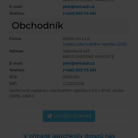
E-mail:
petr@remauh.cz
Telefon:
(+420) 603 115 091
Obchodník
Firma:
REMA UH s.r.o.
(výpis z obchodního rejstříku-ZDE)
Adresa:
Jabloňová 433
686 01 UHERSKÉ HRADIŠTĚ
E-mail:
petr@remauh.cz
Telefon:
(+420) 603 115 091
IČO:
25312294
DIČ:
CZ25312294
Společnost zapsána v obchodním rejstříku u KS v Brně, vložka
23692, oddíl C
Úvodní stránka
V případě jakýchkoliv dotazů nás