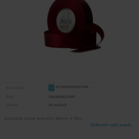
55-28/00/50637103
U
Kód zboží:
EAN:
5902150637097
Záruka:
24 měsíců
Atlasová stuha jednolící 38mm x 32m.
Zobrazit celý popis