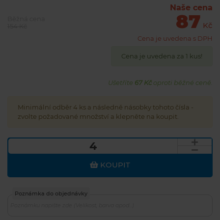
Naše cena
87
Běžná cena
Kč
154 Kč
Cena je uvedena s DPH
Cena je uvedena za 1 kus!
Ušetříte
67 Kč
oproti běžné ceně.
Minimální odběr 4 ks a následně násobky tohoto čísla -
zvolte požadované množství a klepněte na koupit.
KOUPIT
Poznámka do objednávky