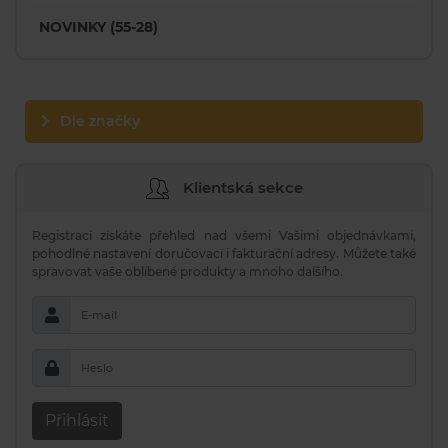
NOVINKY (55-28)
Dle značky
Klientská sekce
Registrací získáte přehled nad všemi Vašimi objednávkami,
pohodlné nastavení doručovací i fakturační adresy. Můžete také
spravovat vaše oblíbené produkty a mnoho dalšího.
E-mail
Heslo
Přihlásit