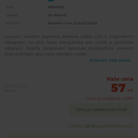
EAN:
08390153
Záruka:
24 měsíců
Rozměr:
Rozměr v cm: 13,0x37,5x11,0
Luxusní vánoční papírová dárková taška LUX s originálním
designem na víno nebo šampaňské pro rychlé a praktické
zabalení. Kvalita zpracování zaručuje dostatečnou pevnost
proti protržení dna nebo odtržení oušek.
Zobrazit celý popis
Naše cena
57
Běžná cena
Kč
79 Kč
Cena je uvedena s DPH
Cena je uvedena za 1 kus!
Ušetříte
22 Kč
oproti běžné ceně.