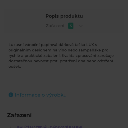
Popis produktu
Zařazení
5
Luxusní vánoční papírová dárková taška LUX s
originálním designem na víno nebo šampaňské pro
rychlé a praktické zabalení. Kvalita zpracování zaručuje
dostatečnou pevnost proti protržení dna nebo odtržení
oušek.
Informace o výrobku
Zařazení
BALÍCÍ MATERIÁL-DÁRKOVÉ BALENÍ