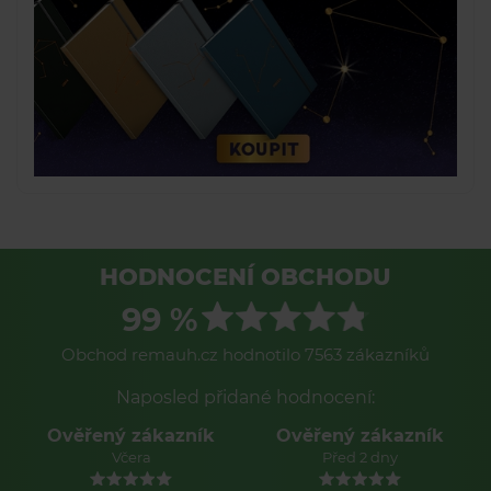
HODNOCENÍ OBCHODU
99 %
Obchod remauh.cz hodnotilo 7563 zákazníků
Naposled přidané hodnocení:
kazník
Ověřený zákazník
Ověřený zákaz
Před 2 dny
Před 2 dny