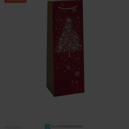
55-071/00/08390153
U
Kód zboží: