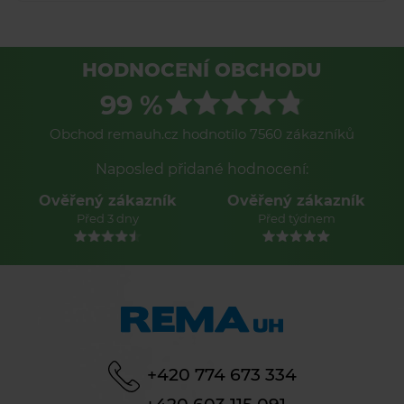
HODNOCENÍ OBCHODU
99 %
Obchod remauh.cz hodnotilo 7560 zákazníků
Naposled přidané hodnocení:
ákazník
Ověřený zákazník
Ověřený záka
 dny
Před týdnem
Před týdne
+420 774 673 334