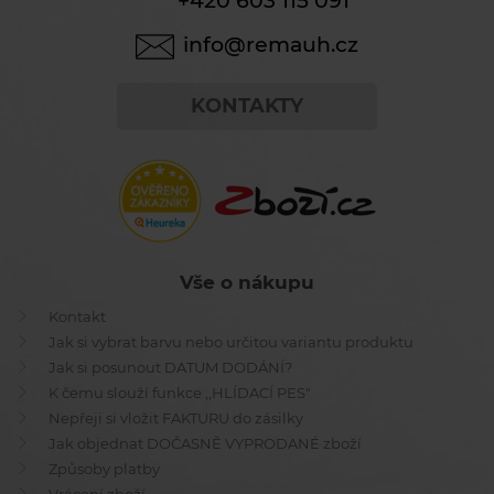
+420 603 115 091
info@remauh.cz
KONTAKTY
Vše o nákupu
Kontakt
Jak si vybrat barvu nebo určitou variantu produktu
Jak si posunout DATUM DODÁNÍ?
K čemu slouží funkce ,,HLÍDACÍ PES"
Nepřeji si vložit FAKTURU do zásilky
Jak objednat DOČASNĚ VYPRODANÉ zboží
Způsoby platby