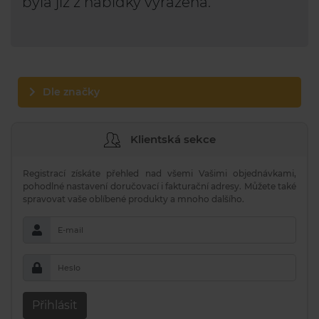
byla již z nabídky vyřazena.
Dle značky
Klientská sekce
Registrací získáte přehled nad všemi Vašimi objednávkami,
pohodlné nastavení doručovací i fakturační adresy. Můžete také
spravovat vaše oblíbené produkty a mnoho dalšího.
E-mail
Heslo
Přihlásit