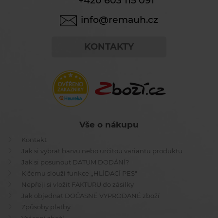
+420 603 115 091
info@remauh.cz
KONTAKTY
Vše o nákupu
Kontakt
Jak si vybrat barvu nebo určitou variantu produktu
Jak si posunout DATUM DODÁNÍ?
K čemu slouží funkce ,,HLÍDACÍ PES"
Nepřeji si vložit FAKTURU do zásilky
Jak objednat DOČASNĚ VYPRODANÉ zboží
Způsoby platby