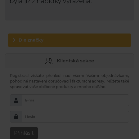
byla již z nabídky vyřazena.
Dle značky
Klientská sekce
Registrací získáte přehled nad všemi Vašimi objednávkami,
pohodlné nastavení doručovací i fakturační adresy. Můžete také
spravovat vaše oblíbené produkty a mnoho dalšího.
E-mail
Heslo
Přihlásit