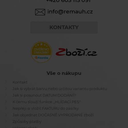
+420 603 115 091
info@remauh.cz
KONTAKTY
Vše o nákupu
Kontakt
Jak si vybrat barvu nebo určitou variantu produktu
Jak si posunout DATUM DODÁNÍ?
K čemu slouží funkce ,,HLÍDACÍ PES"
Nepřeji si vložit FAKTURU do zásilky
Jak objednat DOČASNĚ VYPRODANÉ zboží
Způsoby platby