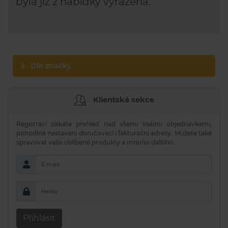
byla již z nabídky vyřazena.
Dle značky
Klientská sekce
Registrací získáte přehled nad všemi Vašimi objednávkami,
pohodlné nastavení doručovací i fakturační adresy. Můžete také
spravovat vaše oblíbené produkty a mnoho dalšího.
E-mail
Heslo
Přihlásit