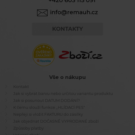
+420 603 115 091
info@remauh.cz
KONTAKTY
Vše o nákupu
Kontakt
Jak si vybrat barvu nebo určitou variantu produktu
Jak si posunout DATUM DODÁNÍ?
K čemu slouží funkce ,,HLÍDACÍ PES"
Nepřeji si vložit FAKTURU do zásilky
Jak objednat DOČASNĚ VYPRODANÉ zboží
Způsoby platby