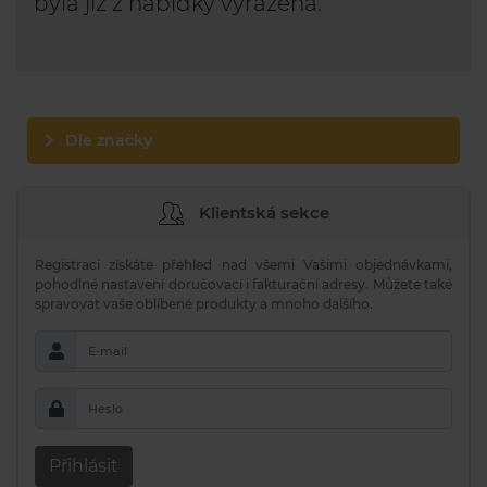
byla již z nabídky vyřazena.
Dle značky
Klientská sekce
Registrací získáte přehled nad všemi Vašimi objednávkami,
pohodlné nastavení doručovací i fakturační adresy. Můžete také
spravovat vaše oblíbené produkty a mnoho dalšího.
E-mail
Heslo
Přihlásit