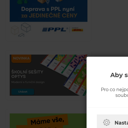
Aby s
Pro co nejp
soubo
Nast