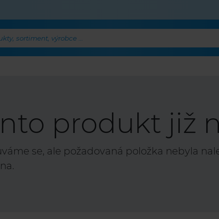
ty, sortiment, výrobce ...
nto produkt již n
áme se, ale požadovaná položka nebyla nalez
na.