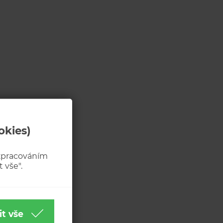
okies)
 zpracováním
 vše".
it vše