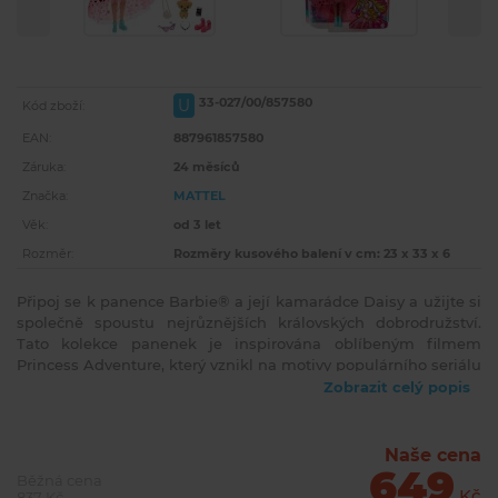
33-027/00/857580
U
Kód zboží:
EAN:
887961857580
Záruka:
24 měsíců
Značka:
MATTEL
Věk:
od 3 let
Rozměr:
Rozměry kusového balení v cm: 23 x 33 x 6
Připoj se k panence Barbie® a její kamarádce Daisy a užijte si
společně spoustu nejrůznějších královských dobrodružství.
Tato kolekce panenek je inspirována oblíbeným filmem
Princess Adventure, který vznikl na motivy populárního seriálu
Barbie™ Dreamhouse Adventures. Panenky jsou oblečeny do
Zobrazit celý popis
pestrobarevných princeznovských oblečků v koMatchboxinaci
s moderními kousky. Metalická bundička spolu s bohatou
třpytivou sukní tvoří zajímavou a neotřelou koMatchboxinaci.
Naše cena
649
Součástí každé panenky je i rozkošný zvířecí kamarád a
Běžná cena
stylové doplňky jako například botky, kabelka, náhrdelník
Kč
837 Kč