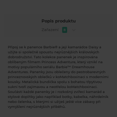
Popis produktu
Zařazení
8
Připoj se k panence Barbie® a její kamarádce Daisy a
užijte si společně spoustu nejrůznějších královských
dobrodružství. Tato kolekce panenek je inspirována
oblíbeným filmem Princess Adventure, který vznikl na
motivy populárního seriálu Barbie™ Dreamhouse
Adventures. Panenky jsou oblečeny do pestrobarevných
princeznovských oblečků v koMatchboxinaci s moderními
kousky. Metalická bundička spolu s bohatou třpytivou
sukní tvoří zajímavou a neotřelou koMatchboxinaci.
Součástí každé panenky je i rozkošný zvířecí kamarád a
stylové doplňky jako například botky, kabelka, náhrdelník
nebo čelenka, s kterými si užiješ ještě více zábavy při
vymýšlení nejrůznějších příběhů.