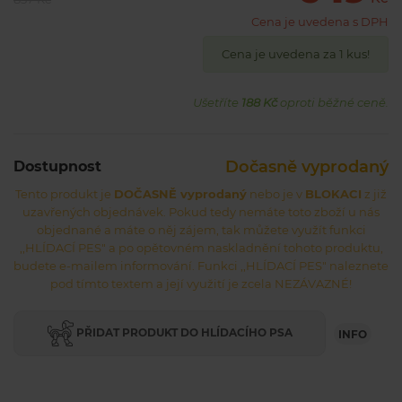
nebo čelenka, s kterými si užiješ ještě více zábavy při
Cena je uvedena s DPH
vymýšlení nejrůznějších příběhů.
Cena je uvedena za 1 kus!
Ušetříte
188 Kč
oproti běžné ceně.
Dočasně vyprodaný
Dostupnost
Tento produkt je
DOČASNĚ vyprodaný
nebo je v
BLOKACI
z již
uzavřených objednávek. Pokud tedy nemáte toto zboží u nás
objednané a máte o něj zájem, tak můžete využít funkci
,,HLÍDACÍ PES" a po opětovném naskladnění tohoto produktu,
budete e-mailem informování. Funkci ,,HLÍDACÍ PES" naleznete
pod tímto textem a její využití je zcela NEZÁVAZNÉ!
PŘIDAT PRODUKT DO HLÍDACÍHO PSA
INFO