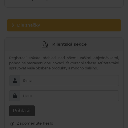
Dle značky
Klientská sekce
Registrací získáte přehled nad všemi Vašimi objednávkami,
pohodlné nastavení doručovací i fakturační adresy. Můžete také
spravovat vaše oblíbené produkty a mnoho dalšího.
E-mail
Heslo
Přihlásit
Zapomenuté heslo