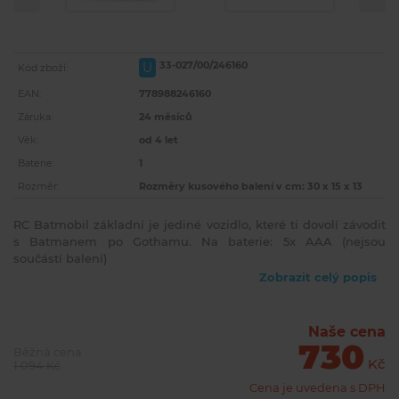
33-027/00/246160
U
Kód zboží:
EAN:
778988246160
Záruka:
24 měsíců
Věk:
od 4 let
Baterie:
1
Rozměr:
Rozměry kusového balení v cm: 30 x 15 x 13
RC Batmobil základní je jediné vozidlo, které ti dovolí závodit
s Batmanem po Gothamu. Na baterie: 5x AAA (nejsou
součástí balení)
Zobrazit celý popis
Naše cena
730
Běžná cena
Kč
1 094 Kč
Cena je uvedena s DPH