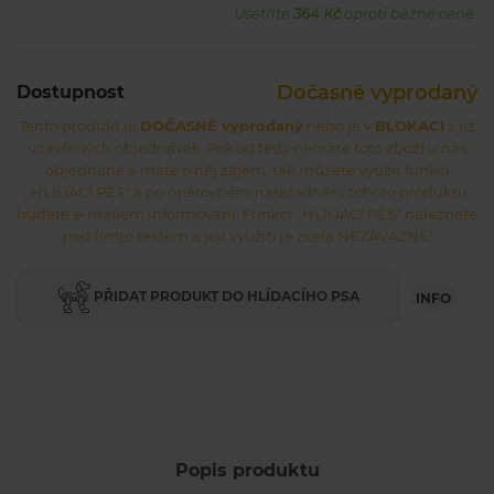
Ušetříte
364 Kč
oproti běžné ceně.
Dočasně vyprodaný
Dostupnost
Tento produkt je
DOČASNĚ vyprodaný
nebo je v
BLOKACI
z již
uzavřených objednávek. Pokud tedy nemáte toto zboží u nás
objednané a máte o něj zájem, tak můžete využít funkci
,,HLÍDACÍ PES" a po opětovném naskladnění tohoto produktu,
budete e-mailem informování. Funkci ,,HLÍDACÍ PES" naleznete
pod tímto textem a její využití je zcela NEZÁVAZNÉ!
PŘIDAT PRODUKT DO HLÍDACÍHO PSA
INFO
Popis produktu