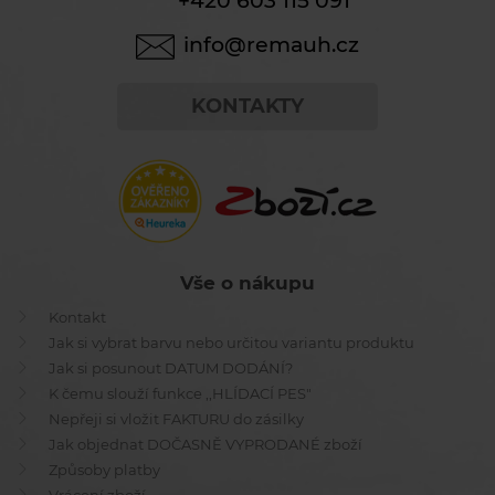
+420 603 115 091
info@remauh.cz
KONTAKTY
Vše o nákupu
Kontakt
Jak si vybrat barvu nebo určitou variantu produktu
Jak si posunout DATUM DODÁNÍ?
K čemu slouží funkce ,,HLÍDACÍ PES"
Nepřeji si vložit FAKTURU do zásilky
Jak objednat DOČASNĚ VYPRODANÉ zboží
Způsoby platby