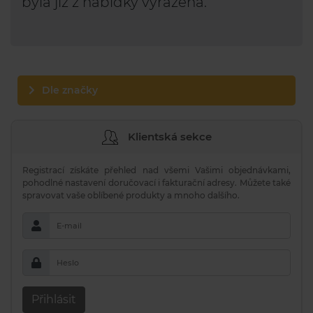
byla již z nabídky vyřazena.
Dle značky
Klientská sekce
Registrací získáte přehled nad všemi Vašimi objednávkami,
pohodlné nastavení doručovací i fakturační adresy. Můžete také
spravovat vaše oblíbené produkty a mnoho dalšího.
E-mail
Heslo
Přihlásit