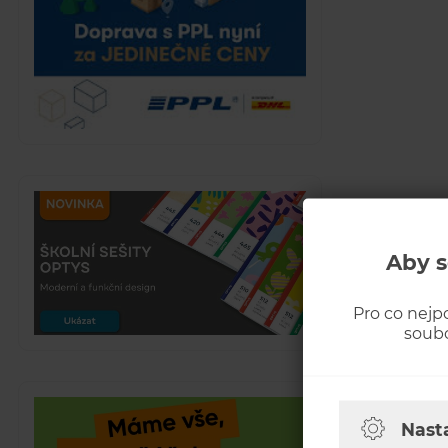
Aby s
Pro co nejp
soubo
Nast