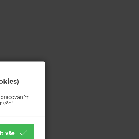
okies)
 zpracováním
 vše".
it vše