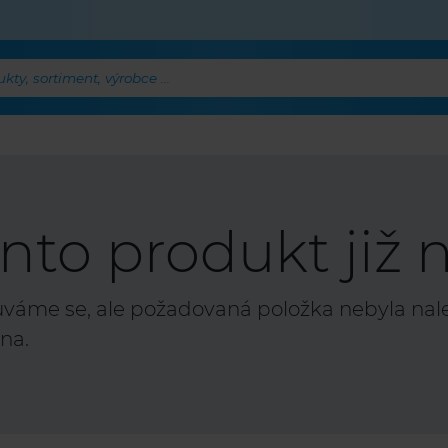
ty, sortiment, výrobce ...
nto produkt již n
áme se, ale požadovaná položka nebyla nalez
na.