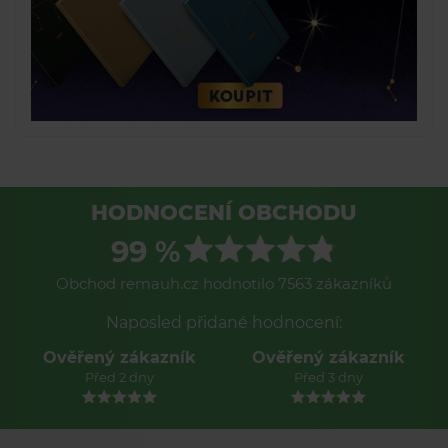
HODNOCENÍ OBCHODU
99 %
Obchod remauh.cz hodnotilo 7563 zákazníků
Naposled přidané hodnocení:
Ověřený zákazník
Ověřený zákazník
Před 2 dny
Před 3 dny