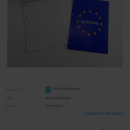
55-07/00/501450
U
Kód zboží:
EAN:
8584017501450
Záruka:
24 měsíců
Zobrazit celý popis