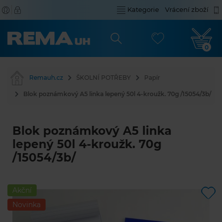
Kategorie
Vrácení zboží
0
Remauh.cz
ŠKOLNÍ POTŘEBY
Papír
Blok poznámkový A5 linka lepený 50l 4-kroužk. 70g /15054/3b/
Blok poznámkový A5 linka
lepený 50l 4-kroužk. 70g
/15054/3b/
Akční
Novinka