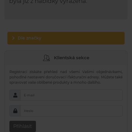
byla již z nabídky vyřazena.
Dle značky
Klientská sekce
Registrací získáte přehled nad všemi Vašimi objednávkami,
pohodlné nastavení doručovací i fakturační adresy. Můžete také
spravovat vaše oblíbené produkty a mnoho dalšího.
E-mail
Heslo
Přihlásit