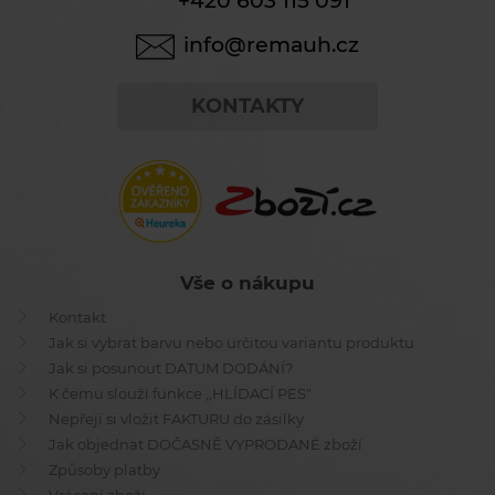
+420 603 115 091
info@remauh.cz
KONTAKTY
Vše o nákupu
Kontakt
Jak si vybrat barvu nebo určitou variantu produktu
Jak si posunout DATUM DODÁNÍ?
K čemu slouží funkce ,,HLÍDACÍ PES"
Nepřeji si vložit FAKTURU do zásilky
Jak objednat DOČASNĚ VYPRODANÉ zboží
Způsoby platby