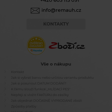
+420 603 115 091
info@remauh.cz
KONTAKTY
Vše o nákupu
Kontakt
Jak si vybrat barvu nebo určitou variantu produktu
Jak si posunout DATUM DODÁNÍ?
K čemu slouží funkce ,,HLÍDACÍ PES"
Nepřeji si vložit FAKTURU do zásilky
Jak objednat DOČASNĚ VYPRODANÉ zboží
Způsoby platby