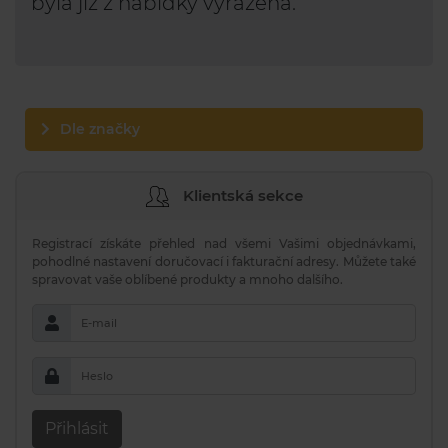
byla již z nabídky vyřazena.
Dle značky
Klientská sekce
Registrací získáte přehled nad všemi Vašimi objednávkami,
pohodlné nastavení doručovací i fakturační adresy. Můžete také
spravovat vaše oblíbené produkty a mnoho dalšího.
E-mail
Heslo
Přihlásit