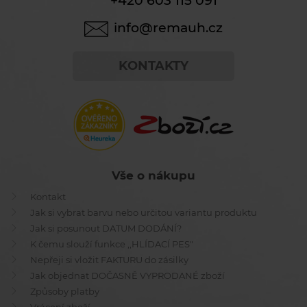
+420 603 115 091
info@remauh.cz
KONTAKTY
Vše o nákupu
Kontakt
Jak si vybrat barvu nebo určitou variantu produktu
Jak si posunout DATUM DODÁNÍ?
K čemu slouží funkce ,,HLÍDACÍ PES"
Nepřeji si vložit FAKTURU do zásilky
Jak objednat DOČASNĚ VYPRODANÉ zboží
Způsoby platby