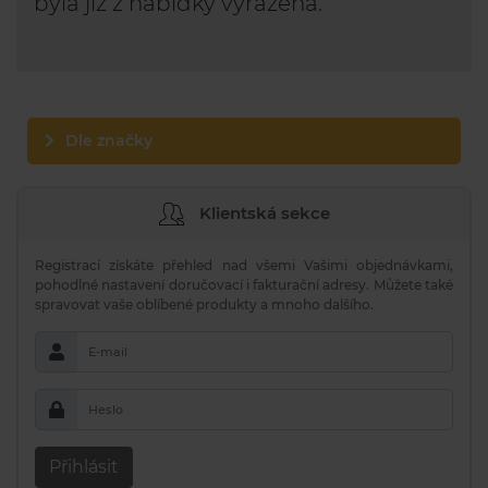
byla již z nabídky vyřazena.
Dle značky
Klientská sekce
Registrací získáte přehled nad všemi Vašimi objednávkami,
pohodlné nastavení doručovací i fakturační adresy. Můžete také
spravovat vaše oblíbené produkty a mnoho dalšího.
E-mail
Heslo
Přihlásit