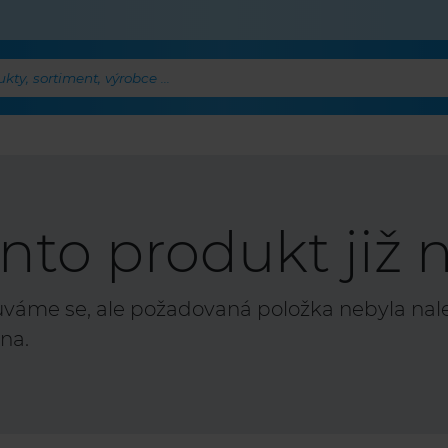
ty, sortiment, výrobce ...
nto produkt již n
áme se, ale požadovaná položka nebyla nalez
na.