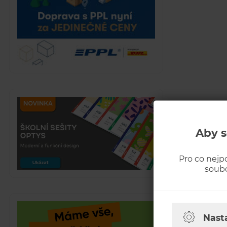
Aby s
Pro co nejp
soubo
Nast