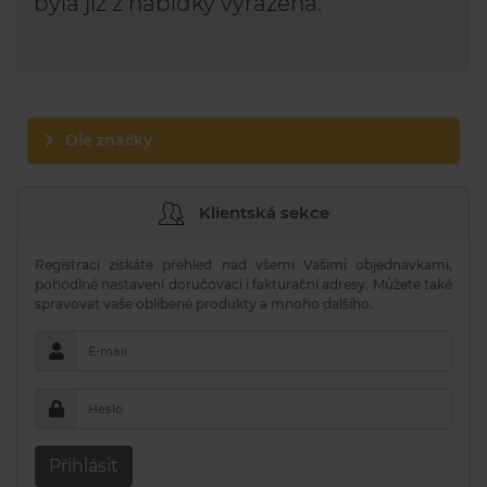
byla již z nabídky vyřazena.
Dle značky
Klientská sekce
Registrací získáte přehled nad všemi Vašimi objednávkami,
pohodlné nastavení doručovací i fakturační adresy. Můžete také
spravovat vaše oblíbené produkty a mnoho dalšího.
E-mail
Heslo
Přihlásit