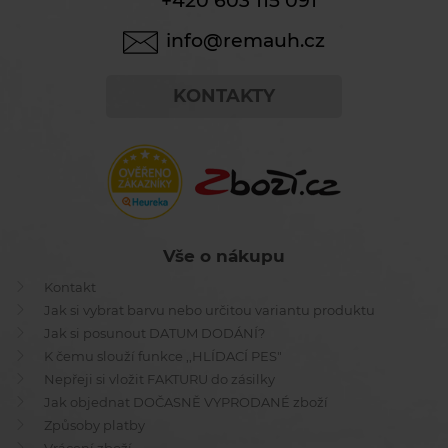
+420 603 115 091
info@remauh.cz
KONTAKTY
Vše o nákupu
Kontakt
Jak si vybrat barvu nebo určitou variantu produktu
Jak si posunout DATUM DODÁNÍ?
K čemu slouží funkce ,,HLÍDACÍ PES"
Nepřeji si vložit FAKTURU do zásilky
Jak objednat DOČASNĚ VYPRODANÉ zboží
Způsoby platby