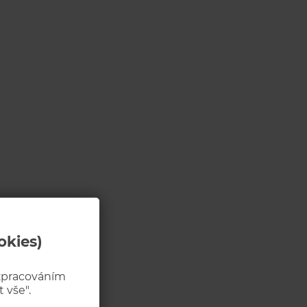
okies)
 zpracováním
 vše".