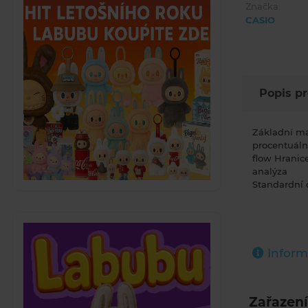
Značka:
CASIO
Popis p
Základní ma
procentuáln
flow Hranice
analýza
Standardní 
Inform
Zařazení