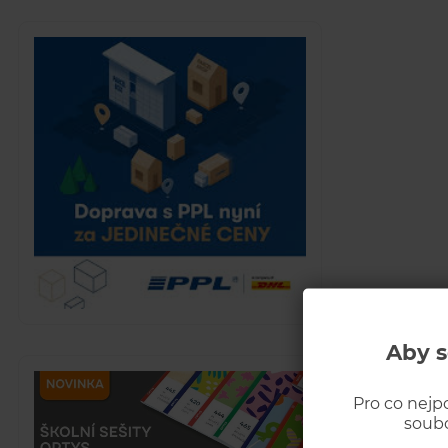
Aby s
Pro co nejp
soubo