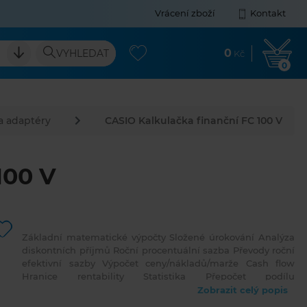
Vrácení zboží
Kontakt
0
VYHLEDAT
Kč
0
a adaptéry
CASIO Kalkulačka finanční FC 100 V
100 V
Základní matematické výpočty Složené úrokování Analýza
diskontních příjmů Roční procentuální sazba Převody roční
efektivní sazby Výpočet ceny/nákladů/marže Cash flow
Hranice rentability Statistika Přepočet podílu
nominální/efektivní Regresní analýza
Zobrazit celý popis
Standardní odchylka Napájení: 1xAAA baterie Rozměry: