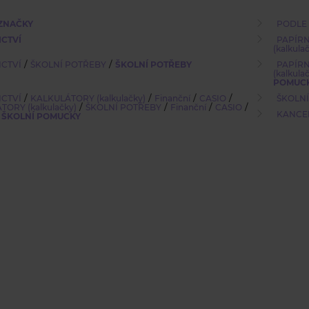
ZNAČKY
PODLE
ICTVÍ
PAPÍRN
(kalkula
/
/
ICTVÍ
ŠKOLNÍ POTŘEBY
ŠKOLNÍ POTŘEBY
PAPÍRN
(kalkula
POMUC
/
/
/
/
ICTVÍ
KALKULÁTORY (kalkulačky)
Finanční
CASIO
ŠKOLN
/
/
/
/
ORY (kalkulačky)
ŠKOLNÍ POTŘEBY
Finanční
CASIO
KANCE
 ŠKOLNÍ POMUCKY