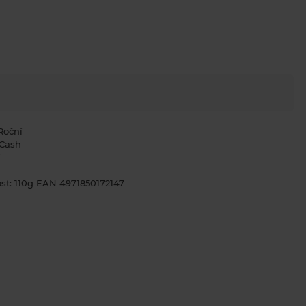
Roční
 Cash
í
st: 110g EAN 4971850172147