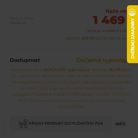
13,7x80x161mm Hmotnost: 110g EAN 4971850172147
Naše cena
1 469
Běžná cena
Kč
1 904 Kč
Cena je uvedena s DPH
Ušetříte
435 Kč
oproti běžné ceně.
Dočasně vyprodaný
Dostupnost
Tento produkt je
DOČASNĚ vyprodaný
nebo je v
BLOKACI
z
již uzavřených objednávek. Pokud tedy nemáte toto zboží u
nás objednané a máte o něj zájem, tak můžete využít funkci
,,HLÍDACÍ PES" a po opětovném naskladnění tohoto
produktu, budete e-mailem informování. Funkci ,,HLÍDACÍ
PES" naleznete pod tímto textem a její využití je zcela
NEZÁVAZNÉ!
PŘIDAT PRODUKT DO HLÍDACÍHO PSA
INFO