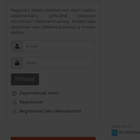
Registrací získáte přehled nad všemi Vašimi
objednávkami, pohodlné nastavení
doručovací i fakturační adresy. Můžete také
spravovat vaše oblíbené produkty a mnoho
dalšího.
E-mail
Heslo
Přihlásit
Zapomenuté heslo
Registrovat
Registrovat jako Velkoobchod
Kód zboží:
55-001/00
U