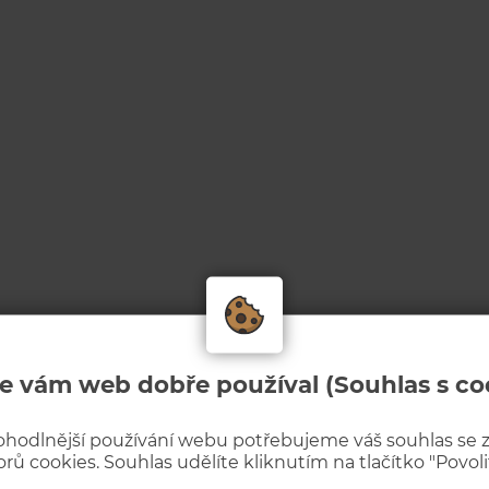
e vám web dobře používal (Souhlas s co
ohodlnější používání webu potřebujeme váš souhlas se
rů cookies. Souhlas udělíte kliknutím na tlačítko "Povolit