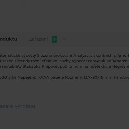
Zařazení
roduktu
9
tematické výpočty Složené úrokování Analýza diskontních příjmů 
í sazba Převody roční efektivní sazby Výpočet ceny/nákladů/marže
 rentability Statistika Přepočet podílu nominální/efektivní Regresn
odchylka Napájení: 1xAAA baterie Rozměry: 13,7x80x161mm Hmotno
ace o výrobku