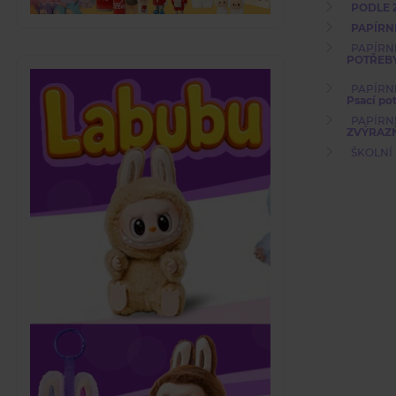
PODLE 
PAPÍRN
PAPÍRN
POTŘEB
PAPÍRN
Psací po
PAPÍRN
ZVÝRAZ
ŠKOLNÍ