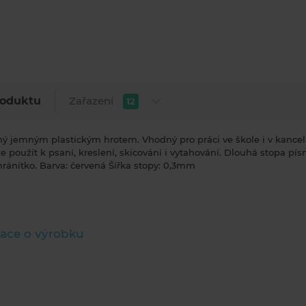
Zařazení
roduktu
12
ný jemným plastickým hrotem. Vhodný pro práci ve škole i v kancelá
e použít k psaní, kreslení, skicování i vytahování. Dlouhá stopa pís
hránítko. Barva: červená Šířka stopy: 0,3mm
ace o výrobku