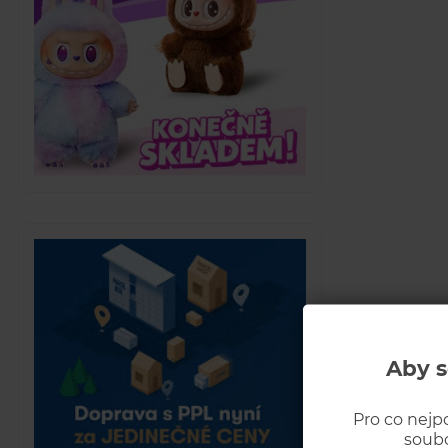
Aby s
Pro co nejp
soubo