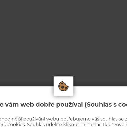
e vám web dobře používal (Souhlas s co
ohodlnější používání webu potřebujeme váš souhlas se
rů cookies. Souhlas udělíte kliknutím na tlačítko "Povolit