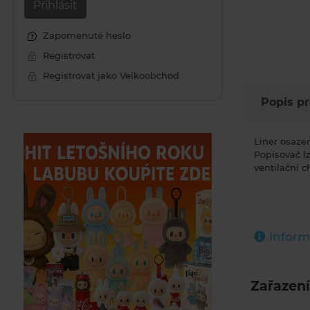
Přihlásit
Zapomenuté heslo
Registrovat
Registrovat jako Velkoobchod
Popis p
Liner osaze
Popisovač lz
ventilační c
Inform
Zařazení