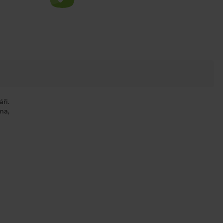
ři.
ma,