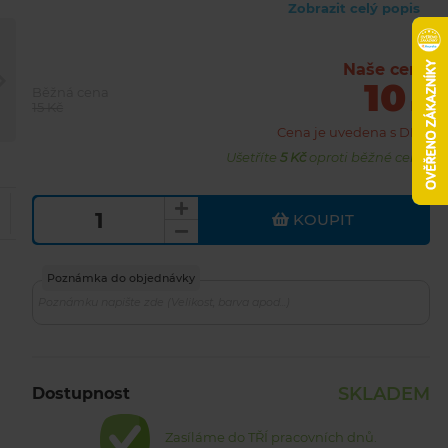
Zobrazit celý popis
Naše cena
10
Běžná cena
Kč
15 Kč
Cena je uvedena s DPH
Ušetříte
5 Kč
oproti běžné ceně.
KOUPIT
Poznámka do objednávky
SKLADEM
Dostupnost
Zasíláme do TŘÍ pracovních dnů.