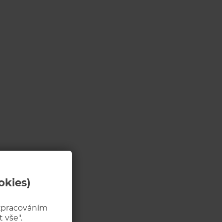
okies)
 zpracováním
 vše".