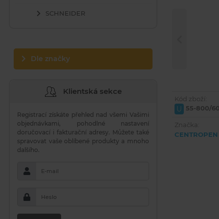
SCHNEIDER
Dle značky
Klientská sekce
Kód zboží:
55-800/6
U
Registrací získáte přehled nad všemi Vašimi
objednávkami, pohodlné nastavení
Značka:
doručovací i fakturační adresy. Můžete také
CENTROPEN
spravovat vaše oblíbené produkty a mnoho
dalšího.
E-mail
Heslo