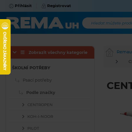
Přihlásit
Registrovat
Hledat můžete produk
Remau
Zobrazit všechny kategorie
C
ŠKOLNÍ POTŘEBY
Psací potřeby
CENT
Podle značky
CENTROPEN
KOH-I-NOOR
PILOT