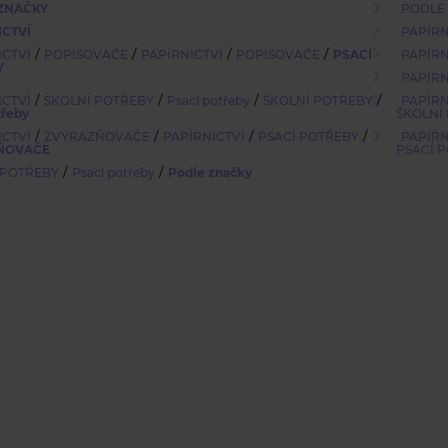
ZNAČKY
PODLE
ICTVÍ
PAPÍRN
/
/
/
/
ICTVÍ
POPISOVAČE
PAPÍRNICTVÍ
POPISOVAČE
PSACÍ
PAPÍRN
Y
PAPÍRN
/
/
/
/
ICTVÍ
ŠKOLNÍ POTŘEBY
Psací potřeby
ŠKOLNÍ POTŘEBY
PAPÍRN
třeby
ŠKOLNÍ
/
/
/
/
ICTVÍ
ZVÝRAZŇOVAČE
PAPÍRNICTVÍ
PSACÍ POTŘEBY
PAPÍRN
ŇOVAČE
PSACÍ 
/
/
 POTŘEBY
Psací potřeby
Podle značky