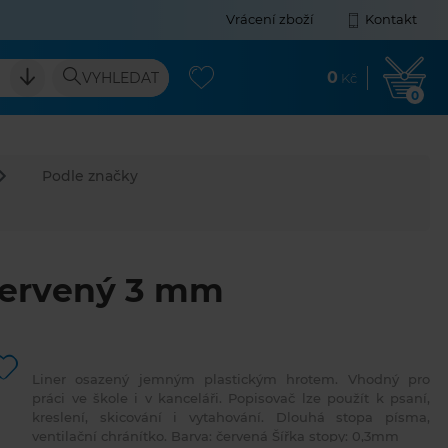
Vrácení zboží
Kontakt
0
VYHLEDAT
Kč
0
Podle značky
červený 3 mm
Liner osazený jemným plastickým hrotem. Vhodný pro
práci ve škole i v kanceláři. Popisovač lze použít k psaní,
kreslení, skicování i vytahování. Dlouhá stopa písma,
ventilační chránítko. Barva: červená Šířka stopy: 0,3mm