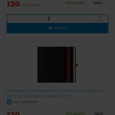
120
SKLADEM
INFO
Kč s DPH
KOUPIT
Diář týdenní B6 Black Red s poutkem na propisku
2027, 12cm x 16,5cm, DB433-1-27
U
2027-14/41047471
192 Kč
120
SKLADEM
INFO