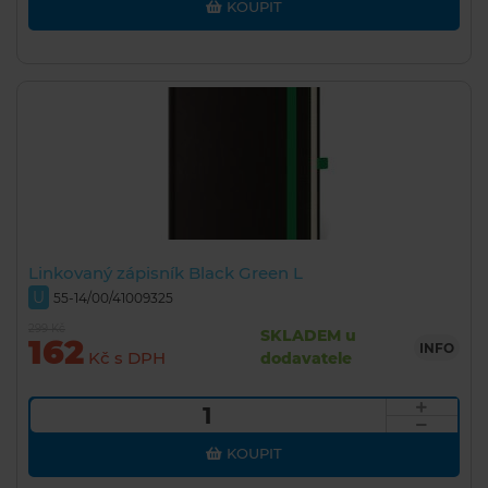
KOUPIT
Linkovaný zápisník Black Green L
U
55-14/00/41009325
299 Kč
SKLADEM u
162
INFO
Kč s DPH
dodavatele
KOUPIT