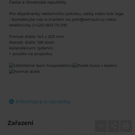
České a Slovenské republiky
Pro objednávky reklamního potisku, ražby nebo tisk loga
- kontaktujte nás e-mailem na petr@remauh.cz nebo
telefonicky (+420) 603 115 091
Formát diáře: 143 x 205 mm
Rozsah diáře: 128 stran
Kalendárium: týdenní
+ poutko na propisku
Informace o výrobku
Zařazení