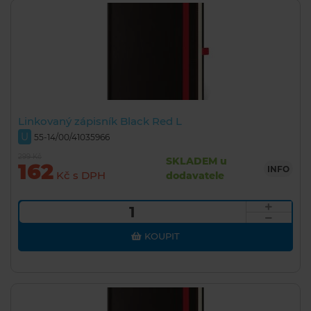
Linkovaný zápisník Black Red L
U
55-14/00/41035966
299 Kč
SKLADEM u
162
INFO
Kč s DPH
dodavatele
KOUPIT