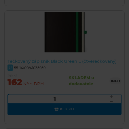
Tečkovaný zápisník Black Green L (čtverečkovaný)
U
55-14/00/41035959
299 Kč
SKLADEM u
162
INFO
Kč s DPH
dodavatele
KOUPIT