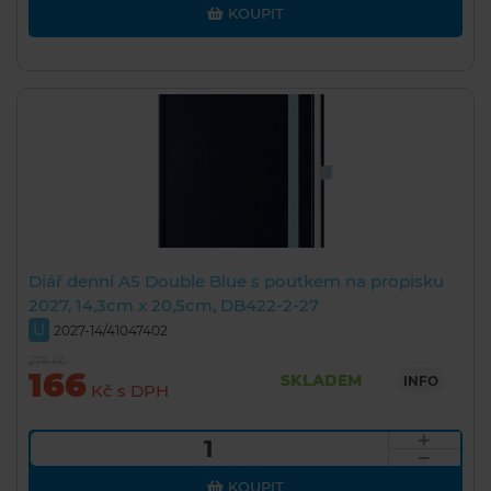
KOUPIT
Diář denní A5 Double Blue s poutkem na propisku
2027, 14,3cm x 20,5cm, DB422-2-27
U
2027-14/41047402
279 Kč
166
SKLADEM
INFO
Kč s DPH
KOUPIT