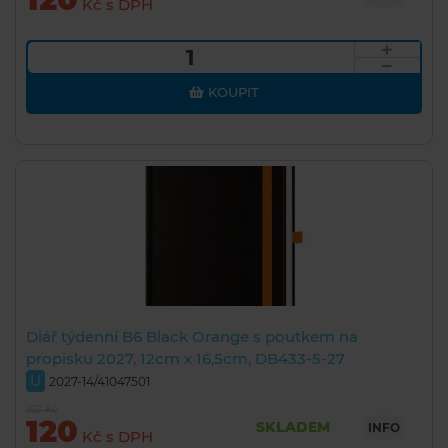
Kč s DPH
KOUPIT
Diář týdenní B6 Black Orange s poutkem na
propisku 2027, 12cm x 16,5cm, DB433-5-27
U
2027-14/41047501
192 Kč
120
SKLADEM
INFO
Kč s DPH