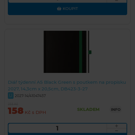
KOUPIT
Diář týdenní A5 Black Green s poutkem na propisku
2027, 14,3cm x 20,5cm, DB423-3-27
U
2027-14/41047457
253 Kč
158
SKLADEM
INFO
Kč s DPH