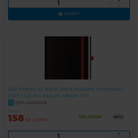
KOUPIT
Diář týdenní A5 Black Red s poutkem na propisku
2027, 14,3cm x 20,5cm, DB423-1-27
U
2027-14/41047433
279 Kč
158
SKLADEM
INFO
Kč s DPH