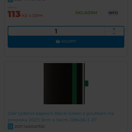
189 Kč
113
SKLADEM
INFO
Kč s DPH
KOUPIT
Diář týdenní kapesní Black Green s poutkem na
propisku 2027, 9cm x 14cm, DB436-3-27
U
2027-14/41047532