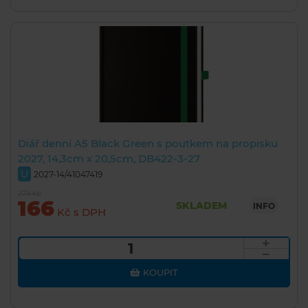
Diář denní A5 Black Green s poutkem na propisku
2027, 14,3cm x 20,5cm, DB422-3-27
U
2027-14/41047419
279 Kč
166
SKLADEM
INFO
Kč s DPH
KOUPIT