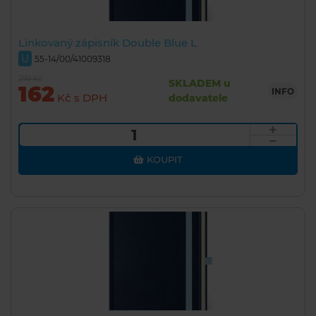
Linkovaný zápisník Double Blue L
U
55-14/00/41009318
299 Kč
SKLADEM u
162
INFO
Kč s DPH
dodavatele
KOUPIT