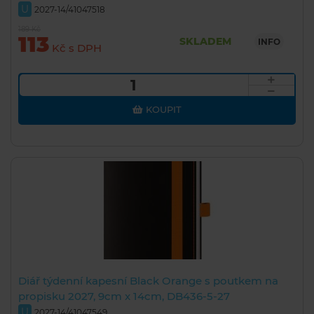
U
2027-14/41047518
189 Kč
113
SKLADEM
INFO
Kč s DPH
KOUPIT
Diář týdenní kapesní Black Orange s poutkem na
propisku 2027, 9cm x 14cm, DB436-5-27
U
2027-14/41047549