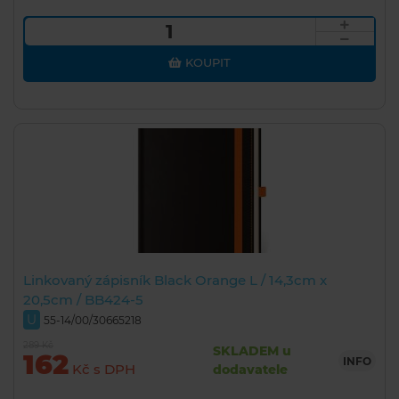
KOUPIT
Linkovaný zápisník Black Orange L / 14,3cm x
20,5cm / BB424-5
U
55-14/00/30665218
289 Kč
SKLADEM u
162
INFO
Kč s DPH
dodavatele