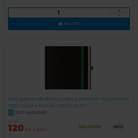
KOUPIT
Diář týdenní B6 Black Green s poutkem na propisku
2027, 12cm x 16,5cm, DB433-3-27
U
2027-14/41047495
199 Kč
120
SKLADEM
INFO
Kč s DPH