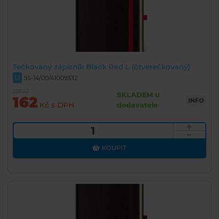
Tečkovaný zápisník Black Red L (čtverečkovaný)
U
55-14/00/41009332
299 Kč
SKLADEM u
162
INFO
Kč s DPH
dodavatele
KOUPIT