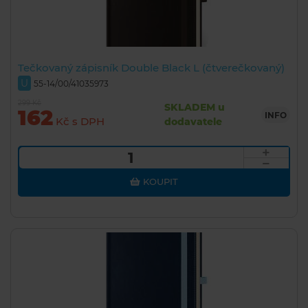
Tečkovaný zápisník Double Black L (čtverečkovaný)
U
55-14/00/41035973
299 Kč
SKLADEM u
162
INFO
Kč s DPH
dodavatele
KOUPIT