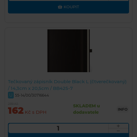
KOUPIT
Tečkovaný zápisník Double Black L (čtverečkovaný)
/ 14,3cm x 20,5cm / BB425-7
U
55-14/00/30716644
289 Kč
SKLADEM u
162
INFO
Kč s DPH
dodavatele