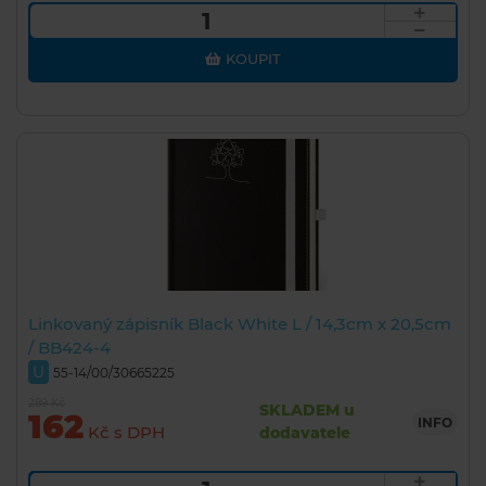
KOUPIT
Linkovaný zápisník Black White L / 14,3cm x 20,5cm
/ BB424-4
U
55-14/00/30665225
289 Kč
SKLADEM u
162
INFO
Kč s DPH
dodavatele