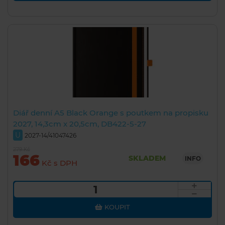
Diář denní A5 Black Orange s poutkem na propisku
2027, 14,3cm x 20,5cm, DB422-5-27
U
2027-14/41047426
279 Kč
166
SKLADEM
INFO
Kč s DPH
KOUPIT