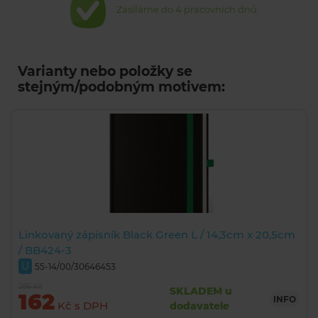
Zasíláme do 4 pracovních dnů.
Varianty nebo položky se
stejným/podobným motivem:
Linkovaný zápisník Black Green L / 14,3cm x 20,5cm
/ BB424-3
U
55-14/00/30646453
286 Kč
SKLADEM u
162
INFO
Kč s DPH
dodavatele