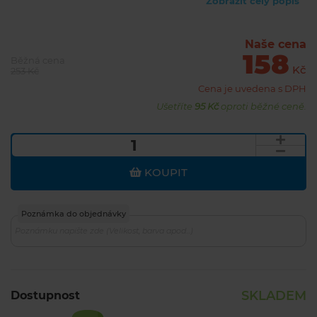
Zobrazit celý popis
Naše cena
158
Běžná cena
Kč
253 Kč
Cena je uvedena s DPH
Ušetříte
95 Kč
oproti běžné ceně.
KOUPIT
Poznámka do objednávky
SKLADEM
Dostupnost