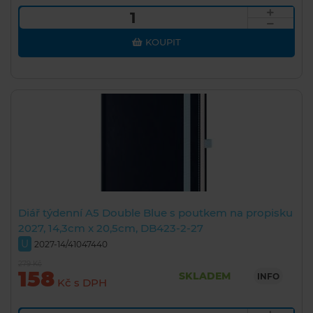
KOUPIT
Diář týdenní A5 Double Blue s poutkem na propisku
2027, 14,3cm x 20,5cm, DB423-2-27
U
2027-14/41047440
279 Kč
158
SKLADEM
INFO
Kč s DPH