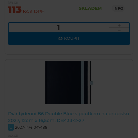
189 Kč
113
SKLADEM
INFO
Kč s DPH
KOUPIT
Diář týdenní B6 Double Blue s poutkem na propisku
2027, 12cm x 16,5cm, DB433-2-27
U
2027-14/41047488
192 Kč