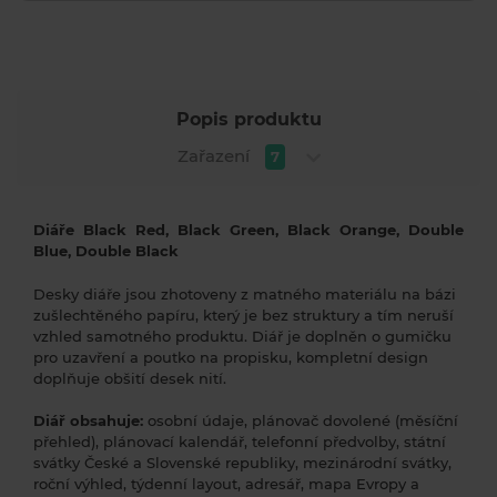
Popis produktu
Zařazení
7
Diáře Black Red, Black Green, Black Orange, Double
Blue, Double Black
Desky diáře jsou zhotoveny z matného materiálu na bázi
zušlechtěného papíru, který je bez struktury a tím neruší
vzhled samotného produktu. Diář je doplněn o gumičku
pro uzavření a poutko na propisku, kompletní design
doplňuje obšití desek nití.
Diář obsahuje:
osobní údaje, plánovač dovolené (měsíční
přehled), plánovací kalendář, telefonní předvolby, státní
svátky České a Slovenské republiky, mezinárodní svátky,
roční výhled, týdenní layout, adresář, mapa Evropy a