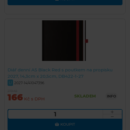
Diář denní A5 Black Red s poutkem na propisku
2027, 14,3cm x 20,5cm, DB422-1-27
U
2027-14/41047396
279 Kč
166
SKLADEM
INFO
Kč s DPH
KOUPIT