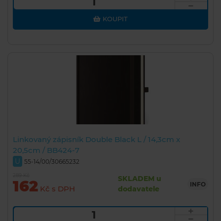
KOUPIT
Linkovaný zápisník Double Black L / 14,3cm x
20,5cm / BB424-7
U
55-14/00/30665232
289 Kč
SKLADEM u
162
INFO
Kč s DPH
dodavatele