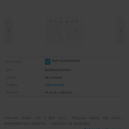
2027-14/41047464
U
Kód zboží:
EAN:
8596641047464
Záruka:
24 měsíců
Značka:
HELMA 365
Rozměr:
14,3cm x 20,5cm
Formát diáře: 143 x 205 mm . Rozsah diáře: 128 stran .
Kalendárium: týdenní . + poutko na propisku