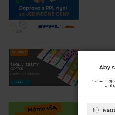
Aby s
Pro co nejp
soubo
Nast