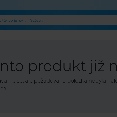
ty, sortiment, výrobce ...
nto produkt již n
áme se, ale požadovaná položka nebyla nalez
na.