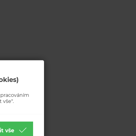
okies)
 zpracováním
 vše".
it vše