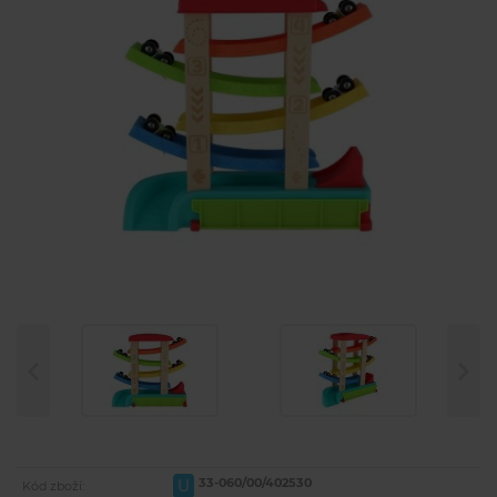
33-060/00/402530
U
Kód zboží: