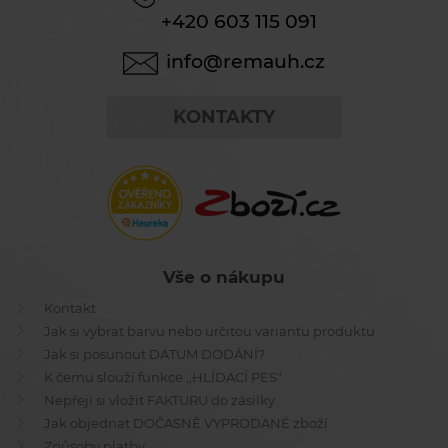
+420 603 115 091
info@remauh.cz
KONTAKTY
Vše o nákupu
Kontakt
Jak si vybrat barvu nebo určitou variantu produktu
Jak si posunout DATUM DODÁNÍ?
K čemu slouží funkce ,,HLÍDACÍ PES"
Nepřeji si vložit FAKTURU do zásilky
Jak objednat DOČASNĚ VYPRODANÉ zboží
Způsoby platby