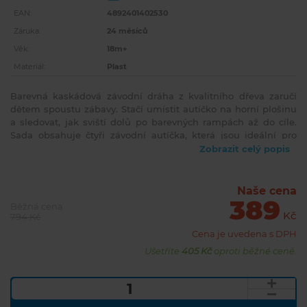
EAN:
4892401402530
Záruka:
24 měsíců
Věk:
18m+
Materiál:
Plast
Barevná kaskádová závodní dráha z kvalitního dřeva zaručí
dětem spoustu zábavy. Stačí umístit autíčko na horní plošinu
a sledovat, jak sviští dolů po barevných rampách až do cíle.
Sada obsahuje čtyři závodní autíčka, která jsou ideální pro
malé dětské ruce. Rozměry výrobku 33 x 32 x 10 cm.Vhodné
Zobrazit celý popis
pro děti od 18 měsíců.
Naše cena
389
Běžná cena
Kč
794 Kč
Cena je uvedena s DPH
Ušetříte
405 Kč
oproti běžné ceně.