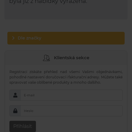
byla již z nabídky vyřazena.
Dle značky
Klientská sekce
Registrací získáte přehled nad všemi Vašimi objednávkami,
pohodlné nastavení doručovací i fakturační adresy. Můžete také
spravovat vaše oblíbené produkty a mnoho dalšího.
E-mail
Heslo
Přihlásit