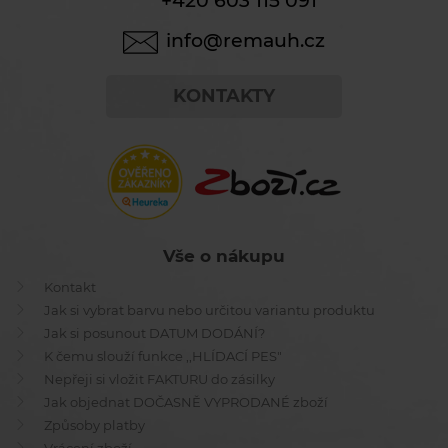
+420 603 115 091
info@remauh.cz
KONTAKTY
Vše o nákupu
Kontakt
Jak si vybrat barvu nebo určitou variantu produktu
Jak si posunout DATUM DODÁNÍ?
K čemu slouží funkce ,,HLÍDACÍ PES"
Nepřeji si vložit FAKTURU do zásilky
Jak objednat DOČASNĚ VYPRODANÉ zboží
Způsoby platby