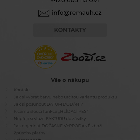
+420 603 115 091
info@remauh.cz
KONTAKTY
Vše o nákupu
Kontakt
Jak si vybrat barvu nebo určitou variantu produktu
Jak si posunout DATUM DODÁNÍ?
K čemu slouží funkce ,,HLÍDACÍ PES"
Nepřeji si vložit FAKTURU do zásilky
Jak objednat DOČASNĚ VYPRODANÉ zboží
Způsoby platby