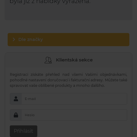
byla již z nabídky vyřazena.
Dle značky
Klientská sekce
Registrací získáte přehled nad všemi Vašimi objednávkami,
pohodlné nastavení doručovací i fakturační adresy. Můžete také
spravovat vaše oblíbené produkty a mnoho dalšího.
E-mail
Heslo
Přihlásit