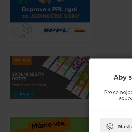
Aby s
Pro co nejp
soubo
Nast