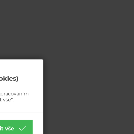
okies)
 zpracováním
 vše".
it vše