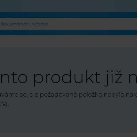
ty, sortiment, výrobce ...
nto produkt již n
áme se, ale požadovaná položka nebyla nalez
na.