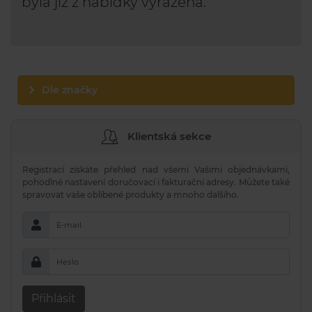
byla již z nabídky vyřazena.
Dle značky
Klientská sekce
Registrací získáte přehled nad všemi Vašimi objednávkami,
pohodlné nastavení doručovací i fakturační adresy. Můžete také
spravovat vaše oblíbené produkty a mnoho dalšího.
E-mail
Heslo
Přihlásit