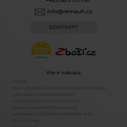
+420 603 115 091
info@remauh.cz
KONTAKTY
Vše o nákupu
Kontakt
Jak si vybrat barvu nebo určitou variantu produktu
Jak si posunout DATUM DODÁNÍ?
K čemu slouží funkce ,,HLÍDACÍ PES"
Nepřeji si vložit FAKTURU do zásilky
Jak objednat DOČASNĚ VYPRODANÉ zboží
Způsoby platby