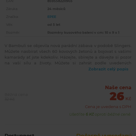
EAN:
8595582211903
Záruka:
24 měsíců
Značka:
EPEE
Věk:
od 5 let
Rozměr:
Rozměry kusového balení v cm: 10 x 9 x 1
V Bambuli se objevila nová parádní zábava v podobě Slingers.
Můžete nasbírat všech 60 kovových žetonů a bojovat s vašimi
kamarády ať jste kdekoliv. Házejte, sbírejte a dávejte si pozor
na vaší sílu a životy. Můžete si zahrát podle uvedených
pravidel nebo si prostě můžete vymyslet pravidla podle svého.
Zobrazit celý popis
Hrajte a vyhrávejte, zábava tím nikdy nekončí. Na každém
žetonu je obrázek mytického hrdiny a jeho hodnota. Balení
obsahuje 4 žetonů. Vhodné pro děti od 5 let.
Naše cena
26
Běžná cena
Kč
32 Kč
Cena je uvedena s DPH
Ušetříte
6 Kč
oproti běžné ceně.
Dostupnost