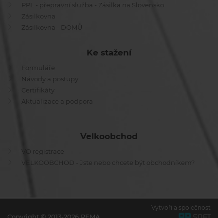
PPL - přepravní služba - Zásilka na Slovensko
Zásilkovna
Zásilkovna - DOMŮ
Ke stažení
Formuláře
Návody a postupy
Certifikáty
Aktualizace a podpora
Velkoobchod
VO registrace
VELKOOBCHOD - Jste nebo chcete být obchodníkem?
Vytvořila společnost
Copyright © 2013-2026 REMA