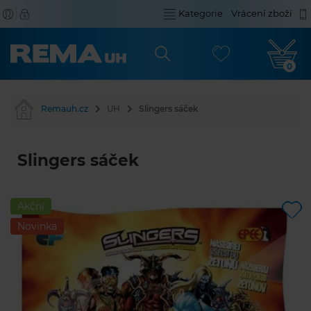
Kategorie
Vrácení zboží
0
Remauh.cz
UH
Slingers sáček
Slingers sáček
Akční
Novinka