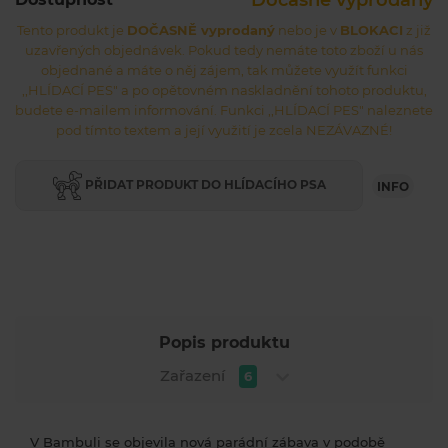
Dočasně vyprodaný
Tento produkt je
DOČASNĚ vyprodaný
nebo je v
BLOKACI
z již
uzavřených objednávek. Pokud tedy nemáte toto zboží u nás
objednané a máte o něj zájem, tak můžete využít funkci
,,HLÍDACÍ PES" a po opětovném naskladnění tohoto produktu,
budete e-mailem informování. Funkci ,,HLÍDACÍ PES" naleznete
pod tímto textem a její využití je zcela NEZÁVAZNÉ!
PŘIDAT PRODUKT DO HLÍDACÍHO PSA
INFO
Popis produktu
Zařazení
6
V Bambuli se objevila nová parádní zábava v podobě