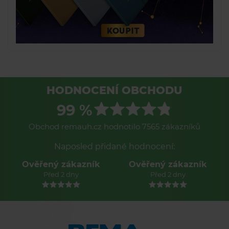
HODNOCENÍ OBCHODU
99 %
Obchod remauh.cz hodnotilo 7565 zákazníků
Naposled přidané hodnocení:
Ověřený zákazník
Ověřený zákazník
Před 2 dny
Před 2 dny