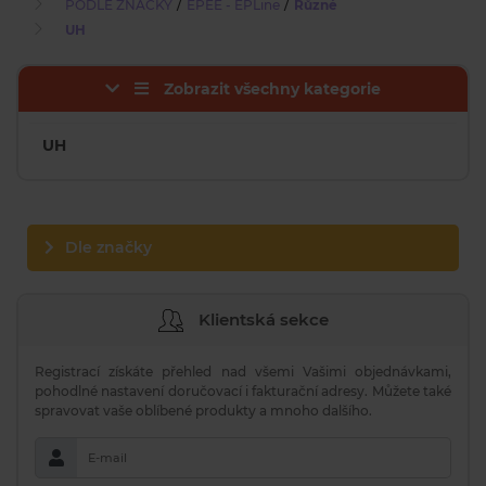
/
/
PODLE ZNAČKY
EPEE - EPLine
Různé
UH
Zobrazit všechny kategorie
UH
Dle značky
Klientská sekce
Registrací získáte přehled nad všemi Vašimi objednávkami,
pohodlné nastavení doručovací i fakturační adresy. Můžete také
spravovat vaše oblíbené produkty a mnoho dalšího.
E-mail