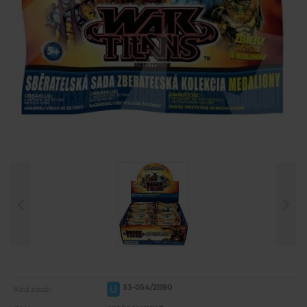
33-054/21190
U
Kód zboží: