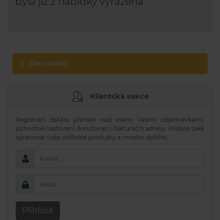
byla již z nabídky vyřazena.
Dle značky
Klientská sekce
Registrací získáte přehled nad všemi Vašimi objednávkami,
pohodlné nastavení doručovací i fakturační adresy. Můžete také
spravovat vaše oblíbené produkty a mnoho dalšího.
E-mail
Heslo
Přihlásit