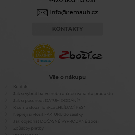
+420 603 115 091
info@remauh.cz
KONTAKTY
Vše o nákupu
Kontakt
Jak si vybrat barvu nebo určitou variantu produktu
Jak si posunout DATUM DODÁNÍ?
K čemu slouží funkce ,,HLÍDACÍ PES"
Nepřeji si vložit FAKTURU do zásilky
Jak objednat DOČASNĚ VYPRODANÉ zboží
Způsoby platby