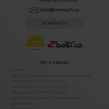
+420 603 115 091
info@remauh.cz
KONTAKTY
Vše o nákupu
Kontakt
Jak si vybrat barvu nebo určitou variantu produktu
Jak si posunout DATUM DODÁNÍ?
K čemu slouží funkce ,,HLÍDACÍ PES"
Nepřeji si vložit FAKTURU do zásilky
Jak objednat DOČASNĚ VYPRODANÉ zboží
Způsoby platby