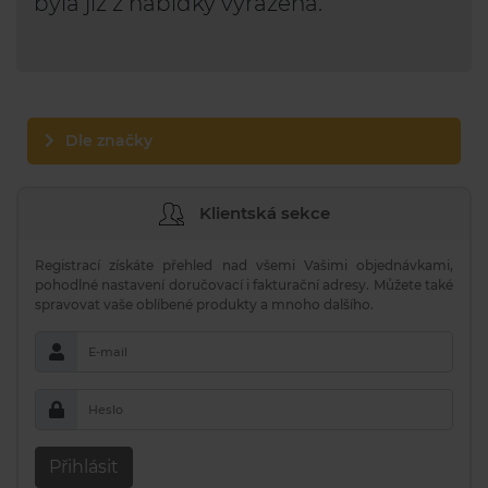
byla již z nabídky vyřazena.
Dle značky
Klientská sekce
Registrací získáte přehled nad všemi Vašimi objednávkami,
pohodlné nastavení doručovací i fakturační adresy. Můžete také
spravovat vaše oblíbené produkty a mnoho dalšího.
E-mail
Heslo
Přihlásit