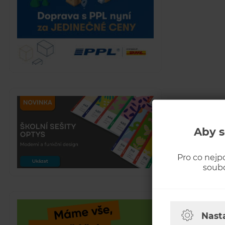
Aby s
Pro co nejp
soubo
Nast