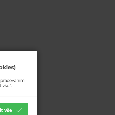
okies)
 zpracováním
 vše".
it vše