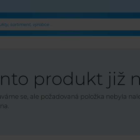
ty, sortiment, výrobce ...
nto produkt již n
áme se, ale požadovaná položka nebyla nalez
na.