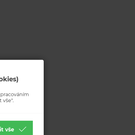
okies)
 zpracováním
 vše".
it vše