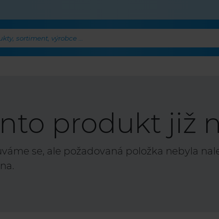
ty, sortiment, výrobce ...
nto produkt již n
áme se, ale požadovaná položka nebyla nalez
na.