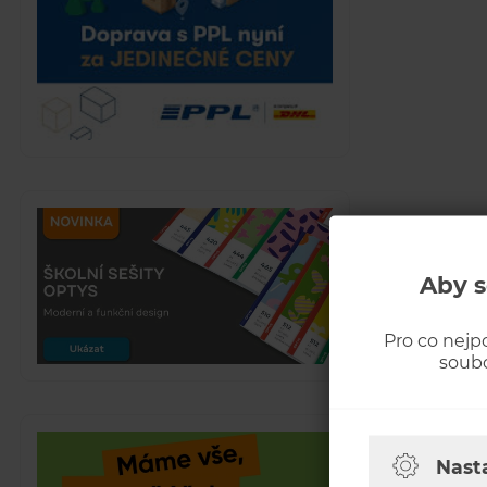
Aby s
Pro co nejp
soubo
Nast