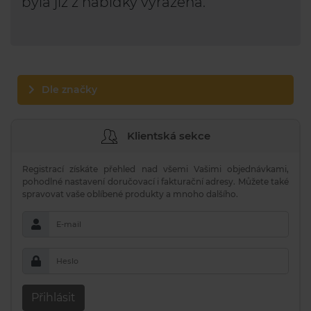
byla již z nabídky vyřazena.
Dle značky
Klientská sekce
Registrací získáte přehled nad všemi Vašimi objednávkami,
pohodlné nastavení doručovací i fakturační adresy. Můžete také
spravovat vaše oblíbené produkty a mnoho dalšího.
E-mail
Heslo
Přihlásit