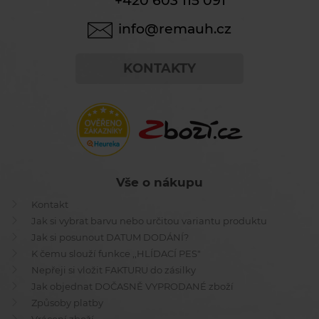
+420 603 115 091
info@remauh.cz
KONTAKTY
Vše o nákupu
Kontakt
Jak si vybrat barvu nebo určitou variantu produktu
Jak si posunout DATUM DODÁNÍ?
K čemu slouží funkce ,,HLÍDACÍ PES"
Nepřeji si vložit FAKTURU do zásilky
Jak objednat DOČASNĚ VYPRODANÉ zboží
Způsoby platby