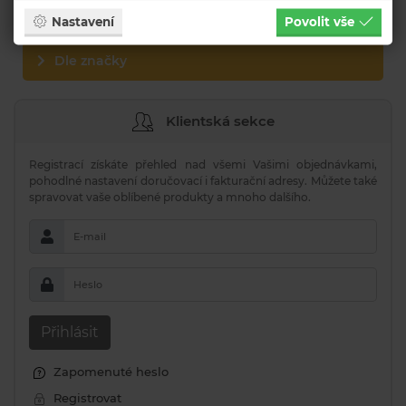
Nastavení
Povolit vše
Dle značky
Klientská sekce
Registrací získáte přehled nad všemi Vašimi objednávkami,
pohodlné nastavení doručovací i fakturační adresy. Můžete také
spravovat vaše oblíbené produkty a mnoho dalšího.
E-mail
Heslo
Přihlásit
Zapomenuté heslo
Registrovat