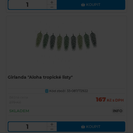
KOUPIT
Girlanda "Aloha tropické listy"
Kód zboží: 33-087/72922
U
Běžná cena
167
Kč s DPH
279 Kč
SKLADEM
INFO
KOUPIT