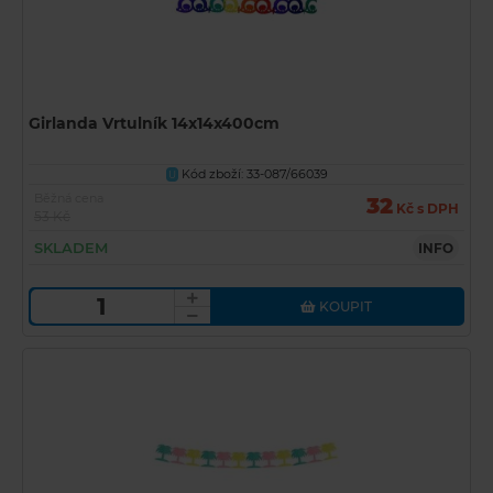
Girlanda Vrtulník 14x14x400cm
Kód zboží: 33-087/66039
U
Běžná cena
32
Kč s DPH
53 Kč
SKLADEM
INFO
KOUPIT