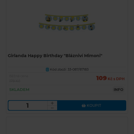
Girlanda Happy Birthday "Blázniví Mimoni"
Kód zboží: 33-087/87183
U
Běžná cena
109
Kč s DPH
179 Kč
SKLADEM
INFO
KOUPIT