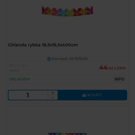
Girlanda rybka 18,5x16,5x400cm
Kód zboží: 33-73/91274
U
Běžná cena
44
Kč s DPH
49 Kč
SKLADEM
INFO
KOUPIT