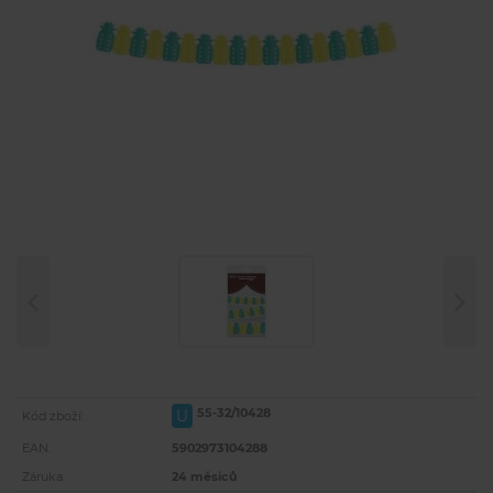
55-32/10428
U
Kód zboží:
EAN:
5902973104288
Záruka:
24 měsíců