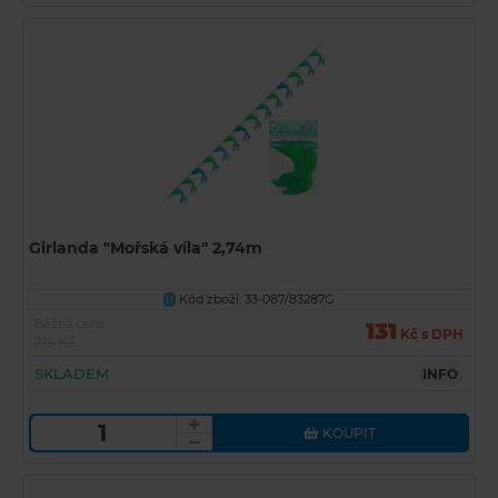
Girlanda "Mořská víla" 2,74m
Kód zboží: 33-087/83287G
U
Běžná cena
131
Kč s DPH
219 Kč
SKLADEM
INFO
KOUPIT