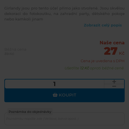
Girlandy jsou pro tento účel přímo jako stvořené. Jsou skvělou
dekorací do fotokoutku, na zahradní party, dětského pokoje
nebo kamkoli jinam
Zobrazit celý popis
Naše cena
27
Běžná cena
Kč
39 Kč
Cena je uvedena s DPH
Ušetříte
12 Kč
oproti běžné ceně.
KOUPIT
Poznámka do objednávky