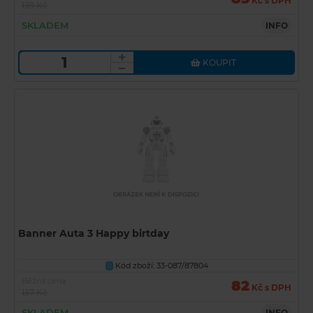
Kč s DPH
139 Kč
SKLADEM
INFO
KOUPIT
Banner Auta 3 Happy birtday
Kód zboží: 33-087/87804
U
Běžná cena
82
Kč s DPH
137 Kč
SKLADEM
INFO