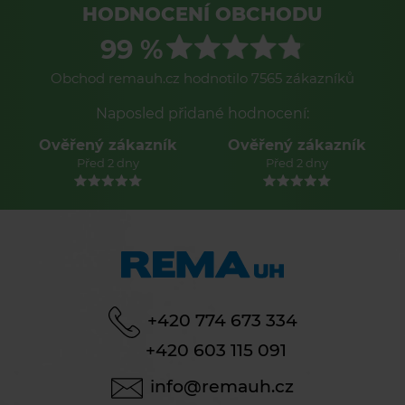
HODNOCENÍ OBCHODU
99 %
Obchod remauh.cz hodnotilo 7565 zákazníků
Naposled přidané hodnocení:
Ověřený zákazník
Ověřený zákazník
Před 2 dny
Před 2 dny
+420 774 673 334
+420 603 115 091
info@remauh.cz