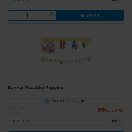
KOUPIT
Banner Prasátko Peppina
Kód zboží: 33-087/91103
U
Běžná cena
99
Kč s DPH
179 Kč
SKLADEM
INFO