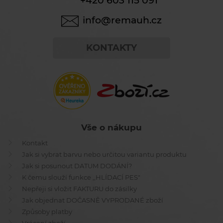
+420 603 115 091
info@remauh.cz
KONTAKTY
Vše o nákupu
Kontakt
Jak si vybrat barvu nebo určitou variantu produktu
Jak si posunout DATUM DODÁNÍ?
K čemu slouží funkce ,,HLÍDACÍ PES"
Nepřeji si vložit FAKTURU do zásilky
Jak objednat DOČASNĚ VYPRODANÉ zboží
Způsoby platby