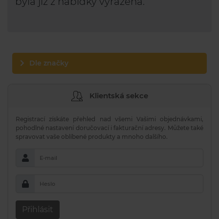
byla již z nabídky vyřazena.
Dle značky
Klientská sekce
Registrací získáte přehled nad všemi Vašimi objednávkami,
pohodlné nastavení doručovací i fakturační adresy. Můžete také
spravovat vaše oblíbené produkty a mnoho dalšího.
E-mail
Heslo
Přihlásit