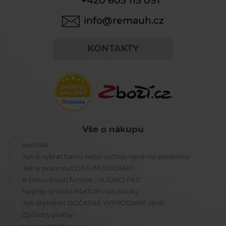
+420 603 115 091
info@remauh.cz
KONTAKTY
Vše o nákupu
Kontakt
Jak si vybrat barvu nebo určitou variantu produktu
Jak si posunout DATUM DODÁNÍ?
K čemu slouží funkce ,,HLÍDACÍ PES"
Nepřeji si vložit FAKTURU do zásilky
Jak objednat DOČASNĚ VYPRODANÉ zboží
Způsoby platby