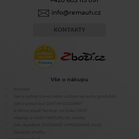
+420 603 115 091
info@remauh.cz
KONTAKTY
Vše o nákupu
Kontakt
Jak si vybrat barvu nebo určitou variantu produktu
Jak si posunout DATUM DODÁNÍ?
K čemu slouží funkce ,,HLÍDACÍ PES"
Nepřeji si vložit FAKTURU do zásilky
Jak objednat DOČASNĚ VYPRODANÉ zboží
Způsoby platby