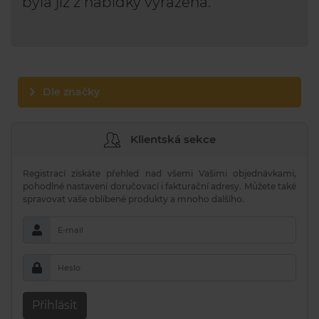
byla již z nabídky vyřazena.
Dle značky
Klientská sekce
Registrací získáte přehled nad všemi Vašimi objednávkami,
pohodlné nastavení doručovací i fakturační adresy. Můžete také
spravovat vaše oblíbené produkty a mnoho dalšího.
E-mail
Heslo
Přihlásit