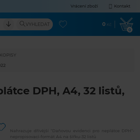
Vrácení zboží
Kontakt
0
VYHLEDAT
Kč
0
SKOPISY
022
átce DPH, A4, 32 listů,
Nahrazuje dřívější "Daňovou evidenci pro neplátce DPH"-
nepropisovací-formát A4 na šířku-32 listů