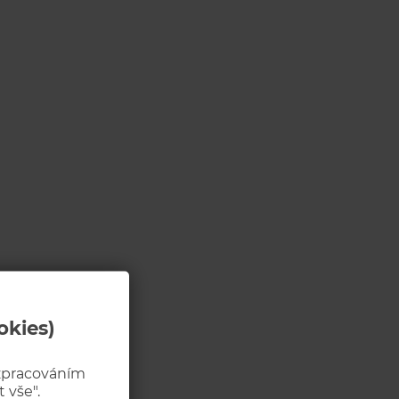
okies)
 zpracováním
 vše".