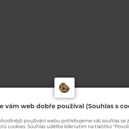
e vám web dobře používal (Souhlas s co
ohodlnější používání webu potřebujeme váš souhlas se
rů cookies. Souhlas udělíte kliknutím na tlačítko "Povolit