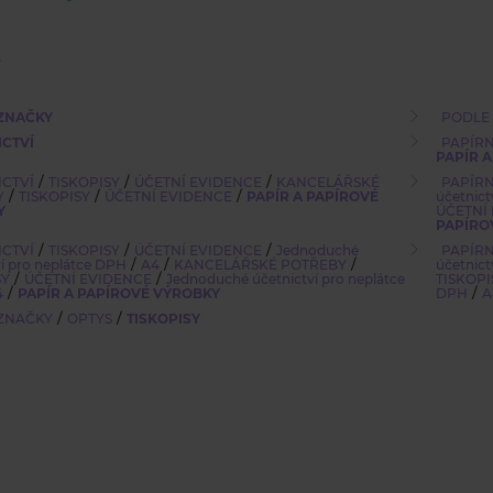
ZNAČKY
PODLE
ICTVÍ
PAPÍRN
PAPÍR 
/
/
/
ICTVÍ
TISKOPISY
ÚČETNÍ EVIDENCE
KANCELÁŘSKÉ
PAPÍRN
/
/
/
Y
TISKOPISY
ÚČETNÍ EVIDENCE
PAPÍR A PAPÍROVÉ
účetnict
Y
ÚČETNÍ
PAPÍRO
/
/
/
ICTVÍ
TISKOPISY
ÚČETNÍ EVIDENCE
Jednoduché
PAPÍRN
/
/
/
ví pro neplátce DPH
A4
KANCELÁŘSKÉ POTŘEBY
účetnict
/
/
SY
ÚČETNÍ EVIDENCE
Jednoduché účetnictví pro neplátce
TISKOPI
/
/
4
PAPÍR A PAPÍROVÉ VÝROBKY
DPH
A
/
/
ZNAČKY
OPTYS
TISKOPISY