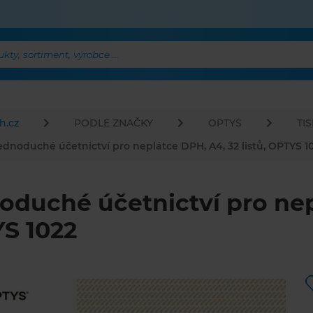
ty, sortiment, výrobce ...
h.cz
PODLE ZNAČKY
OPTYS
TI
ednoduché účetnictví pro neplátce DPH, A4, 32 listů, OPTYS 1
oduché účetnictví pro nepl
S 1022