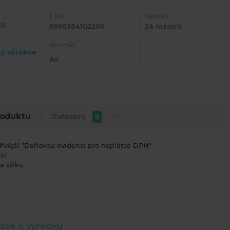
EAN:
Záruka:
20
8590384102206
24 měsíců
Rozměr:
ký výrobce
A4
Zařazení
roduktu
9
řívější "Daňovou evidenci pro neplátce DPH"
cí
a šířku
ace o výrobku