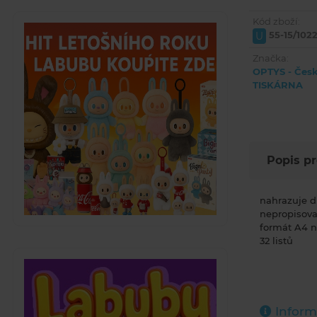
Kód zboží:
55-15/102
U
Značka:
OPTYS - Čes
TISKÁRNA
Popis p
nahrazuje d
nepropisova
formát A4 n
32 listů
Inform