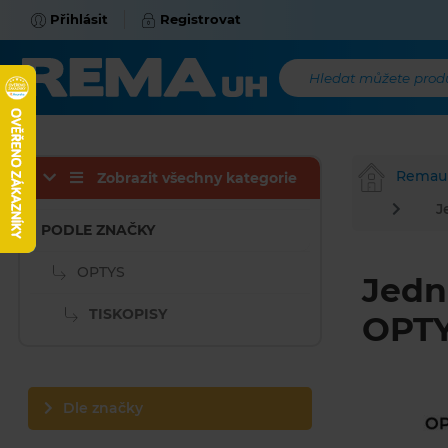
Přihlásit
Registrovat
Hledat můžete produk
Remau
Zobrazit všechny kategorie
J
PODLE ZNAČKY
OPTYS
Jedn
TISKOPISY
OPTY
Dle značky