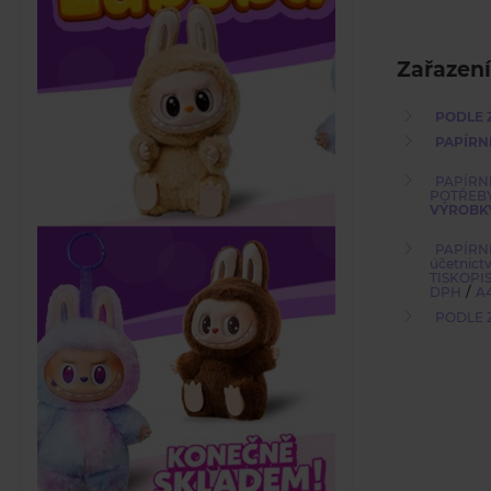
Zařazení
PODLE 
PAPÍRN
PAPÍRN
POTŘEB
VÝROBK
PAPÍRN
účetnict
TISKOPI
/
DPH
A
PODLE 