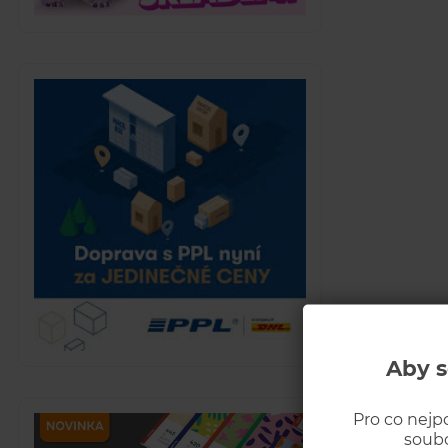
Aby s
Pro co nejp
soubo