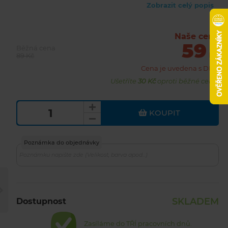
Zobrazit celý popis
Naše cena
59
Běžná cena
Kč
89 Kč
Cena je uvedena s DPH
Ušetříte
30 Kč
oproti běžné ceně.
KOUPIT
Poznámka do objednávky
SKLADEM
Dostupnost
Zasíláme do TŘÍ pracovních dnů.