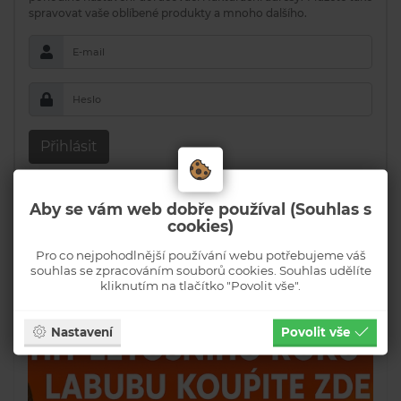
spravovat vaše oblíbené produkty a mnoho dalšího.
E-mail
Heslo
Přihlásit
Zapomenuté heslo
Aby se vám web dobře používal (Souhlas s
Registrovat
cookies)
Registrovat jako Velkoobchod
Pro co nejpohodlnější používání webu potřebujeme váš
souhlas se zpracováním souborů cookies. Souhlas udělíte
kliknutím na tlačítko "Povolit vše".
Nastavení
Povolit vše