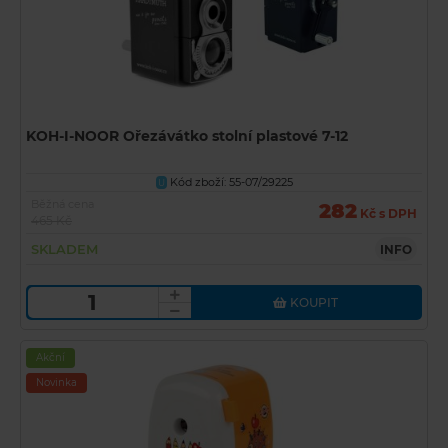
KOH-I-NOOR Ořezávátko stolní plastové 7-12
Kód zboží: 55-07/29225
U
Běžná cena
282
Kč s DPH
465 Kč
SKLADEM
INFO
KOUPIT
Akční
Novinka