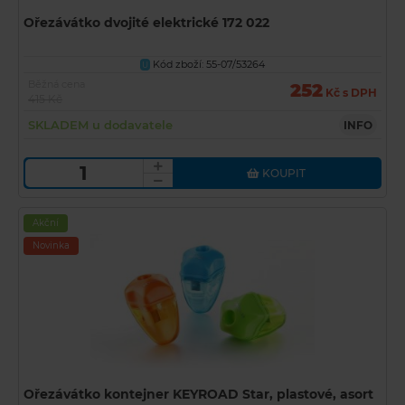
Ořezávátko dvojité elektrické 172 022
Kód zboží: 55-07/53264
U
Běžná cena
252
Kč s DPH
415 Kč
SKLADEM u dodavatele
INFO
KOUPIT
Akční
Novinka
Ořezávátko kontejner KEYROAD Star, plastové, asort