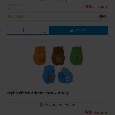
Běžná cena
35
Kč s DPH
49 Kč
SKLADEM
INFO
KOUPIT
Pryž s ořezávátkem sova 4 druhy
Kód zboží: 55-97/54445
U
49
Kč s DPH