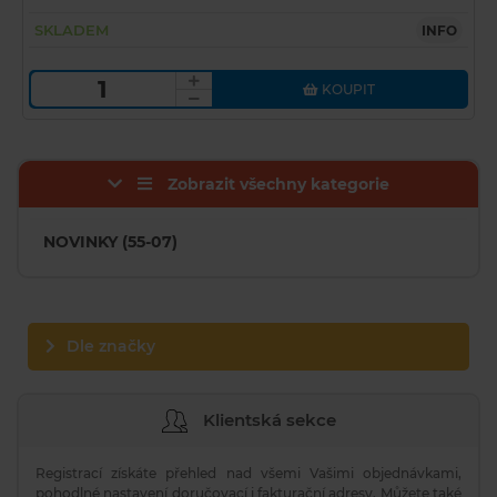
SKLADEM
INFO
KOUPIT
Zobrazit všechny kategorie
NOVINKY (55-07)
Dle značky
Klientská sekce
Registrací získáte přehled nad všemi Vašimi objednávkami,
pohodlné nastavení doručovací i fakturační adresy. Můžete také