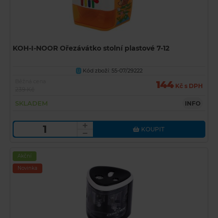
KOH-I-NOOR Ořezávátko stolní plastové 7-12
Kód zboží: 55-07/29222
U
Běžná cena
144
Kč s DPH
239 Kč
SKLADEM
INFO
KOUPIT
Akční
Novinka