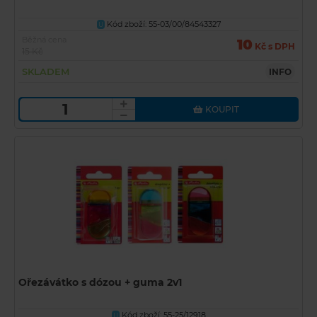
Kód zboží: 55-03/00/84543327
U
Běžná cena
10
Kč s DPH
15 Kč
SKLADEM
INFO
KOUPIT
Ořezávátko s dózou + guma 2v1
Kód zboží: 55-25/12918
U