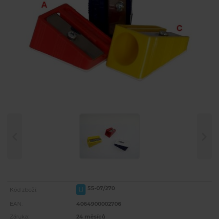
55-07/270
U
Kód zboží:
EAN:
4064900002706
Záruka:
24 měsíců