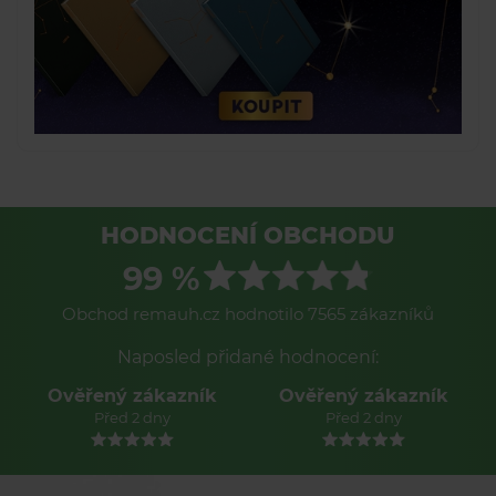
HODNOCENÍ OBCHODU
99 %
Obchod remauh.cz hodnotilo 7565 zákazníků
Naposled přidané hodnocení:
Ověřený zákazník
Ověřený zákazník
Před 2 dny
Před 2 dny