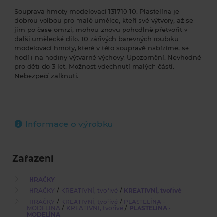
Souprava hmoty modelovací 131710 10. Plastelína je
dobrou volbou pro malé umělce, kteří své výtvory, až se
jim po čase omrzí, mohou znovu pohodlně přetvořit v
další umělecké dílo. 10 zářivých barevných roubíků
modelovací hmoty, které v této soupravě nabízíme, se
hodí i na hodiny výtvarné výchovy. Upozornění. Nevhodné
pro děti do 3 let. Možnost vdechnutí malých částí.
Nebezpečí zalknutí.
Informace o výrobku
Zařazení
HRAČKY
/
/
HRAČKY
KREATIVNÍ, tvořivé
KREATIVNÍ, tvořivé
/
/
HRAČKY
KREATIVNÍ, tvořivé
PLASTELÍNA -
/
/
MODELÍNA
KREATIVNÍ, tvořivé
PLASTELÍNA -
MODELÍNA