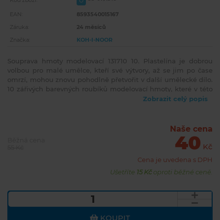
U
Kód zboží:
EAN:
8593540015167
Záruka:
24 měsíců
Značka:
KOH-I-NOOR
Souprava hmoty modelovací 131710 10. Plastelína je dobrou
volbou pro malé umělce, kteří své výtvory, až se jim po čase
omrzí, mohou znovu pohodlně přetvořit v další umělecké dílo.
10 zářivých barevných roubíků modelovací hmoty, které v této
soupravě nabízíme, se hodí i na hodiny výtvarné výchovy.
Zobrazit celý popis
Upozornění. Nevhodné pro děti do 3 let. Možnost vdechnutí
malých částí. Nebezpečí zalknutí.
Naše cena
40
Běžná cena
Kč
55 Kč
Cena je uvedena s DPH
Ušetříte
15 Kč
oproti běžné ceně.
KOUPIT