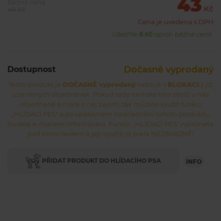
43
Běžná cena
Kč
49 Kč
Cena je uvedena s DPH
Ušetříte
6 Kč
oproti běžné ceně.
Dočasně vyprodaný
Dostupnost
Tento produkt je
DOČASNĚ vyprodaný
nebo je v
BLOKACI
z již
uzavřených objednávek. Pokud tedy nemáte toto zboží u nás
objednané a máte o něj zájem, tak můžete využít funkci
,,HLÍDACÍ PES" a po opětovném naskladnění tohoto produktu,
budete e-mailem informování. Funkci ,,HLÍDACÍ PES" naleznete
pod tímto textem a její využití je zcela NEZÁVAZNÉ!
PŘIDAT PRODUKT DO HLÍDACÍHO PSA
INFO