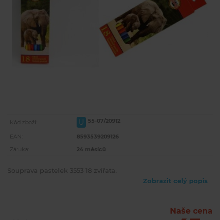
55-07/20912
U
Kód zboží:
EAN:
8593539209126
Záruka:
24 měsíců
Souprava pastelek 3553 18 zvířata.
Zobrazit celý popis
Naše cena