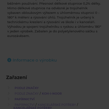
běžném používání. Přesnost délkové stupnice 0,2% délky.
Mimo délkové stupnice na odvěsně je trojúhelník
vybaven obloukovým výřezem s úhloměrnou stupnicí 0 -
180° k měření a rýsování úhlů. Trojúhelník je určený k
technickému kreslení a rýsování ve škole i v kanceláři.
Výhodou je spojení trojúhelníku s ryskou a úhloměru 180°
v jeden výrobek. Zabalen je do polyetylenového sáčku s
eurozávěsem.
Informace o výrobku
Zařazení
PODLE ZNAČKY
/
PODLE ZNAČKY
KOH-I-NOOR
PAPÍRNICTVÍ
/
/
PAPÍRNICTVÍ
KANCELÁŘSKÉ POTŘEBY
KANCELÁŘSKÉ POTŘEBY