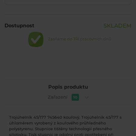
SKLADEM
Dostupnost
Zasíláme do TŘÍ pracovních dnů.
Popis produktu
Zařazení
10
Trojúhelník 45/177 745640 kouřový. Trojúhelník 45/177 s
úhloměrem vyrobený z kouřového průhledného
polystyrenu. Stupnice tištěny technologií přesného
sítotisku. Tisk stupnic je odolný proti opotřebení při