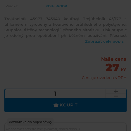
Značka:
KOH-I-NOOR
Trojúhelník 45/177 745640 kouřový. Trojúhelník 45/177 s
úhloměrem vyrobený z kouřového průhledného polystyrenu.
Stupnice tištěny technologií přesného sítotisku. Tisk stupnic
je odolný proti opotřebení při běžném používání. Přesnost
délkové stupnice 0,2% délky. Mimo délkové stupnice na
Zobrazit celý popis
odvěsně je trojúhelník vybaven obloukovým výřezem s
úhloměrnou stupnicí 0 - 180° k měření a rýsování úhlů.
Trojúhelník je určený k technickému kreslení a rýsování ve
Naše cena
27
škole i v kanceláři. Výhodou je spojení trojúhelníku s ryskou a
úhloměru 180° v jeden výrobek. Zabalen je do polyetylenového
Kč
sáčku s eurozávěsem.
Cena je uvedena s DPH
KOUPIT
Poznámka do objednávky