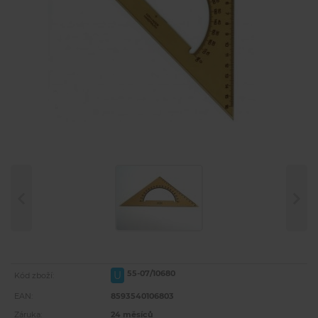
55-07/10680
U
Kód zboží:
EAN:
8593540106803
Záruka:
24 měsíců