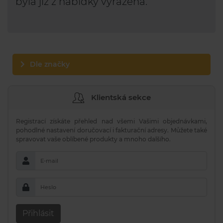
byla již z nabídky vyřazena.
Dle značky
Klientská sekce
Registrací získáte přehled nad všemi Vašimi objednávkami,
pohodlné nastavení doručovací i fakturační adresy. Můžete také
spravovat vaše oblíbené produkty a mnoho dalšího.
E-mail
Heslo
Přihlásit