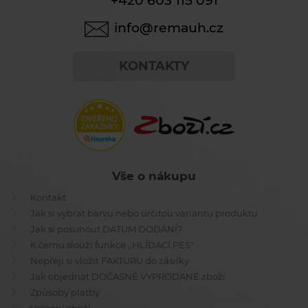
+420 603 115 091
info@remauh.cz
KONTAKTY
Vše o nákupu
Kontakt
Jak si vybrat barvu nebo určitou variantu produktu
Jak si posunout DATUM DODÁNÍ?
K čemu slouží funkce ,,HLÍDACÍ PES"
Nepřeji si vložit FAKTURU do zásilky
Jak objednat DOČASNĚ VYPRODANÉ zboží
Způsoby platby