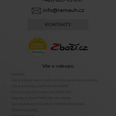
info@remauh.cz
KONTAKTY
Vše o nákupu
Kontakt
Jak si vybrat barvu nebo určitou variantu produktu
Jak si posunout DATUM DODÁNÍ?
K čemu slouží funkce ,,HLÍDACÍ PES"
Nepřeji si vložit FAKTURU do zásilky
Jak objednat DOČASNĚ VYPRODANÉ zboží
Způsoby platby
Vrácení zboží