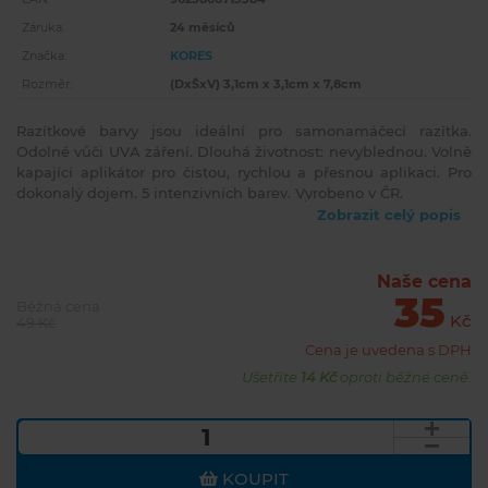
Záruka:
24 měsíců
Značka:
KORES
Rozměr:
(DxŠxV) 3,1cm x 3,1cm x 7,8cm
Razítkové barvy jsou ideální pro samonamáčecí razítka.
Odolné vůči UVA záření. Dlouhá životnost: nevyblednou. Volně
kapající aplikátor pro čistou, rychlou a přesnou aplikaci. Pro
dokonalý dojem. 5 intenzivních barev. Vyrobeno v ČR.
Zobrazit celý popis
Naše cena
35
Běžná cena
Kč
49 Kč
Cena je uvedena s DPH
Ušetříte
14 Kč
oproti běžné ceně.
KOUPIT