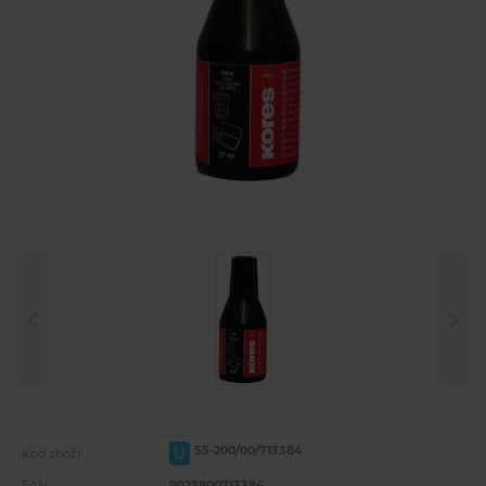
55-200/00/713384
U
Kód zboží:
EAN:
9023800713384