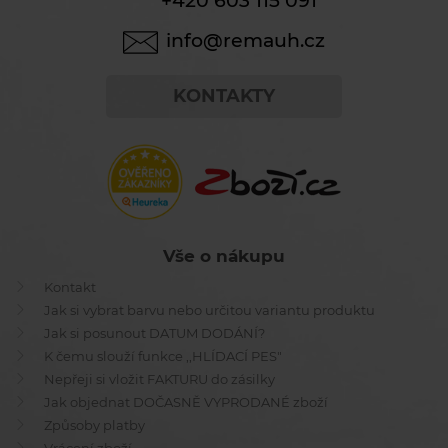
+420 603 115 091
info@remauh.cz
KONTAKTY
Vše o nákupu
Kontakt
Jak si vybrat barvu nebo určitou variantu produktu
Jak si posunout DATUM DODÁNÍ?
K čemu slouží funkce ,,HLÍDACÍ PES"
Nepřeji si vložit FAKTURU do zásilky
Jak objednat DOČASNĚ VYPRODANÉ zboží
Způsoby platby