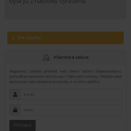
byla již z nabídky vyřazena.
Dle značky
Klientská sekce
Registrací získáte přehled nad všemi Vašimi objednávkami,
pohodlné nastavení doručovací i fakturační adresy. Můžete také
spravovat vaše oblíbené produkty a mnoho dalšího.
E-mail
Heslo
Přihlásit