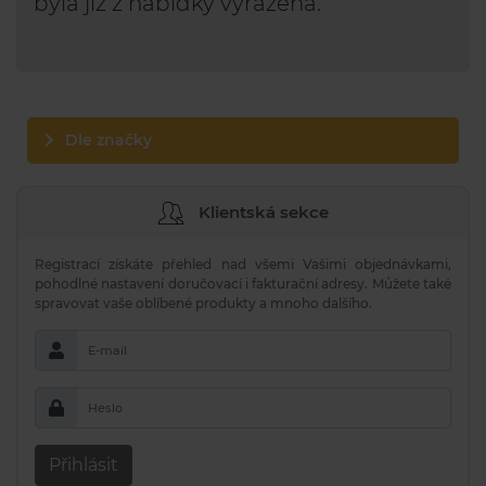
byla již z nabídky vyřazena.
Dle značky
Klientská sekce
Registrací získáte přehled nad všemi Vašimi objednávkami,
pohodlné nastavení doručovací i fakturační adresy. Můžete také
spravovat vaše oblíbené produkty a mnoho dalšího.
E-mail
Heslo
Přihlásit