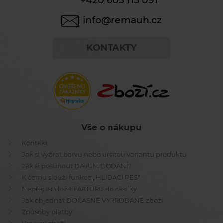
+420 603 115 091
info@remauh.cz
KONTAKTY
Vše o nákupu
Kontakt
Jak si vybrat barvu nebo určitou variantu produktu
Jak si posunout DATUM DODÁNÍ?
K čemu slouží funkce ,,HLÍDACÍ PES"
Nepřeji si vložit FAKTURU do zásilky
Jak objednat DOČASNĚ VYPRODANÉ zboží
Způsoby platby