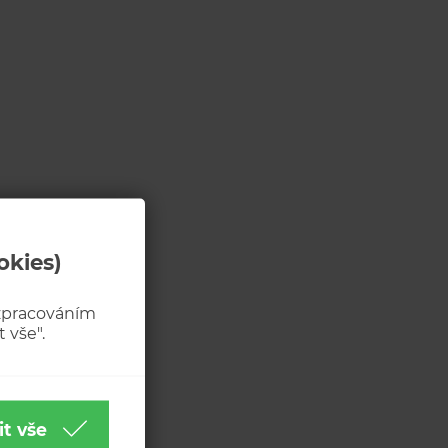
okies)
 zpracováním
 vše".
it vše