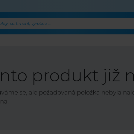
ty, sortiment, výrobce ...
nto produkt již n
áme se, ale požadovaná položka nebyla nalez
na.