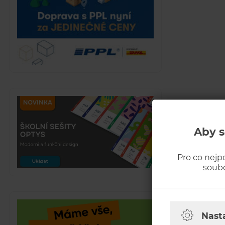
Aby s
Pro co nejp
soubo
Nast