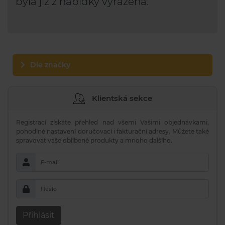
byla již z nabídky vyřazena.
Dle značky
Klientská sekce
Registrací získáte přehled nad všemi Vašimi objednávkami,
pohodlné nastavení doručovací i fakturační adresy. Můžete také
spravovat vaše oblíbené produkty a mnoho dalšího.
E-mail
Heslo
Přihlásit