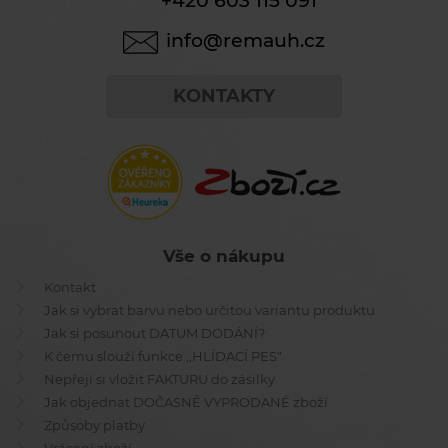
+420 603 115 091
info@remauh.cz
KONTAKTY
Vše o nákupu
Kontakt
Jak si vybrat barvu nebo určitou variantu produktu
Jak si posunout DATUM DODÁNÍ?
K čemu slouží funkce ,,HLÍDACÍ PES"
Nepřeji si vložit FAKTURU do zásilky
Jak objednat DOČASNĚ VYPRODANÉ zboží
Způsoby platby